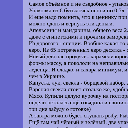
Самое объёмное и не съедобное - упаков
Упаковка из 6 бутылочек пепси по 0.5л.
И ещё надо помнить, что к ценнику при
можно сдать и вернуть эти деньги.
Апельсины и мандарины, общего веса 2.
даже с египетскими и прочими заморск
Из дорогого - специи. Вообще какая-то 
евро. Из 65 потраченных евро десятка - 
Новый для нас продукт - карамелизирова
формы массу, а покололи на неправильн
леденца. И сладко, и сахара минимум, 
чем в Украине.
Капуста, лук, свекла - борщевой набор,
Вареная свекла стоит столько же, удобн
Мясо. Купили целую курочку на полтора
недели осталась ещё говядина и свинина
три дня забуду о готовке)
А завтра можно будет скушать рыбу. Рыб
Ещё там чай чёрный и зелёный, две упа