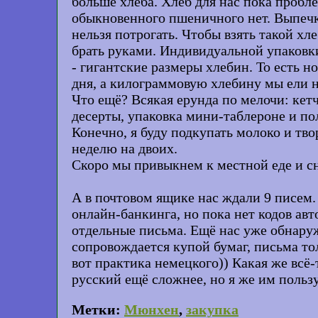
больше хлеба. Хлеб для нас пока пробле
обыкновенного пшеничного нет. Выпечка
нельзя потрогать. Чтобы взять такой хл
брать руками. Индивидуальной упаковки 
- гигантские размеры хлебин. То есть н
дня, а килограммовую хлебину мы ели не
Что ещё? Всякая ерунда по мелочи: кет
десерты, упаковка мини-таблероне и по
Конечно, я буду подкупать молоко и твор
неделю на двоих.
Скоро мы привыкнем к местной еде и сн
А в почтовом ящике нас ждали 9 писем
онлайн-банкинга, но пока нет кодов авт
отдельные письма. Ещё нас уже обнаруж
сопровождается купой бумаг, письма тол
вот практика немецкого)) Какая же всё-
русский ещё сложнее, но я же им польз
Метки:
Мюнхен
,
закупка