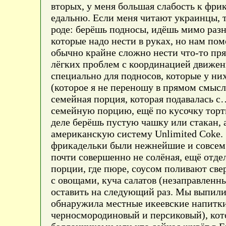
вторых, у меня большая слабость к фри
едальню. Если меня читают украинцы, т
роде: берёшь подносы, идёшь мимо разн
которые надо нести в руках, но нам пом
обычно крайне сложно нести что-то пр
лёгких проблем с координацией движени
специально для подносов, которые у них
(которое я не переношу в прямом смысл
семейная порция, которая подавалась с
семейную порцию, ещё по кусочку торти
деле берёшь пустую чашку или стакан, 
американскую систему Unlimited Coke. 
фрикадельки были нежнейшие и совсем н
почти совершенно не солёная, ещё отде
порции, где пюре, соусом поливают свер
с овощами, куча салатов (незаправленн
оставить на следующий раз. Мы выпили 
обнаружила местные икеевские напитки
черносмородиновый и персиковый), кото