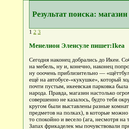
Результат поиска: магазин
1
2
3
Менелион Эленсуле пишет:Ikea
Сегодня наконец добрались до Икеи. Соб
на мебель, ну и, конечно, наконец поп
ну ооочень приблизительно — «щёттбулла
ещё на автобусе-«кукушке», который хо
почти пустым, икеевская парковка была
народа. Правда, магазин настолько огро
совершенно не казалось, будто тебя о
кругом были выставлены разные комнат
предметов на полках), в которые можно 
то спокойно и весело (ага, несмотря на 
Запах фрикаделек мы почувствовали прям