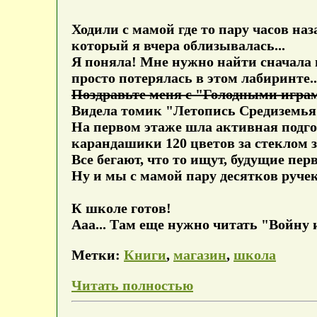
Ходили с мамой где то пару часов наз
который я вчера облизывалась...
Я поняла! Мне нужно найти сначала в
просто потерялась в этом лабиринте.
Поздравьте меня с "Голодными играм
Видела томик "Летопись Средиземья"
На первом этаже шла активная подго
карандашики 120 цветов за стеклом 
Все бегают, что то ищут, будущие пе
Ну и мы с мамой пару десятков руче
К школе готов!
Ааа... Там еще нужно читать "Войну 
Метки:
Книги
,
магазин
,
школа
Читать полностью