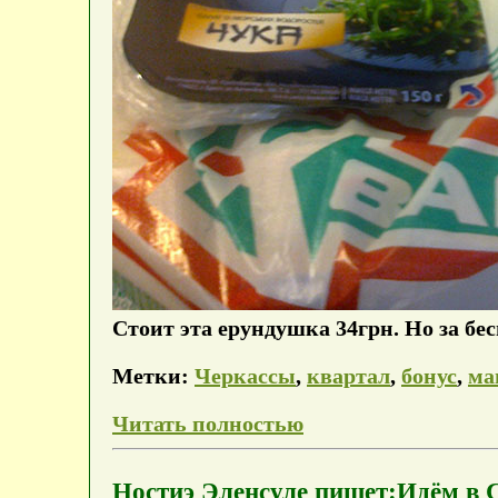
Стоит эта ерундушка 34грн. Но за бе
Метки:
Черкассы
,
квартал
,
бонус
,
ма
Читать полностью
Ностиэ Эленсуле пишет:Идём в С