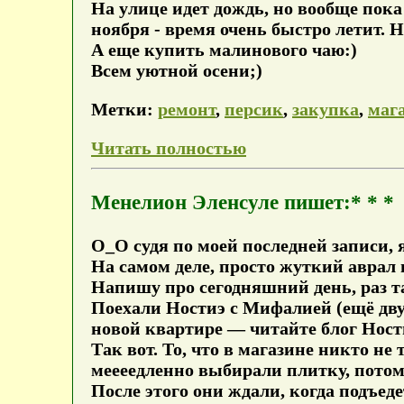
На улице идет дождь, но вообще пока 
ноября - время очень быстро летит. Н
А еще купить малинового чаю:)
Всем уютной осени;)
Метки:
ремонт
,
персик
,
закупка
,
маг
Читать полностью
Менелион Эленсуле пишет:* * *
О_О судя по моей последней записи, я
На самом деле, просто жуткий аврал н
Напишу про сегодняшний день, раз та
Поехали Ностиэ с Мифалией (ещё двух
новой квартире — читайте блог Ности
Так вот. То, что в магазине никто не
меееедленно выбирали плитку, потом 
После этого они ждали, когда подъед