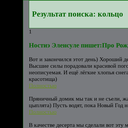
Результат поиска: кольцо
1
Ностиэ Эленсуле пишет:Про Рож
Вот и закончился этот день) Хороший д
Высшие силы порадовали красивой погод
неописуемая. И ещё лёгкие хлопья снег
красотища)
Полностью
Пряничный домик мы так и не съели, жа
цыплята) Пусть водят, пока Новый Год н
Полностью
В качестве десерта мы сделали вот эту