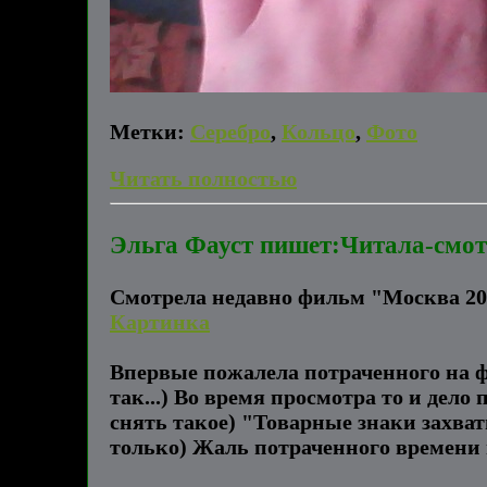
Метки:
Серебро
,
Кольцо
,
Фото
Читать полностью
Эльга Фауст пишет:Читала-смо
Смотрела недавно фильм "Москва 2017
Картинка
Впервые пожалела потраченного на ф
так...) Во время просмотра то и дело
снять такое) "Товарные знаки захва
только) Жаль потраченного времени и