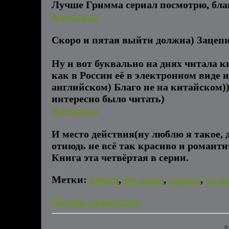
Лучше Гримма сериал посмотрю, благо
Картинка
Скоро и пятая выйти должна) Зацепил
Ну и вот буквально на днях читала кн
как в России её в электронном виде и
английском) Благо не на китайском)
интересно было читать)
Картинка
И место действия(ну люблю я такое, д
отнюдь не всё так красиво и романти
Книга эта четвёртая в серии.
Метки:
книги
,
фильмы
,
сериал
,
коль
Читать полностью
©