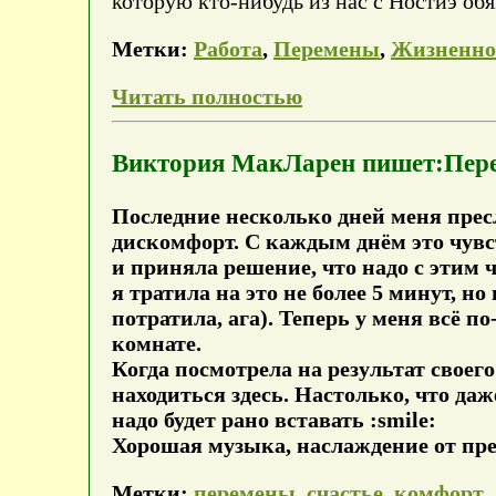
которую кто-нибудь из нас с Ностиэ об
Метки:
Работа
,
Перемены
,
Жизненно
Читать полностью
Виктория МакЛарен пишет:Перем
Последние несколько дней меня прес
дискомфорт. С каждым днём это чувс
и приняла решение, что надо с этим 
я тратила на это не более 5 минут, но
потратила, ага)
. Теперь у меня всё п
комнате.
Когда посмотрела на результат своего
находиться здесь. Настолько, что даже
надо будет рано вставать :smile:
Хорошая музыка, наслаждение от преб
Метки:
перемены
,
счастье
,
комфорт