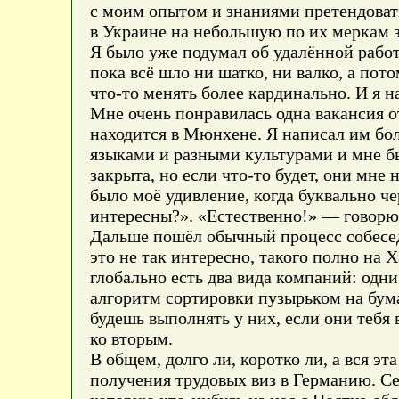
с моим опытом и знаниями претендоват
в Украине на небольшую по их меркам з
Я было уже подумал об удалённой работ
пока всё шло ни шатко, ни валко, а пот
что-то менять более кардинально. И я н
Мне очень понравилась одна вакансия о
находится в Мюнхене. Я написал им бо
языками и разными культурами и мне бы
закрыта, но если что-то будет, они мн
было моё удивление, когда буквально ч
интересны?». «Естественно!» — говорю
Дальше пошёл обычный процесс собесед
это не так интересно, такого полно на 
глобально есть два вида компаний: одн
алгоритм сортировки пузырьком на бума
будешь выполнять у них, если они тебя в
ко вторым.
В общем, долго ли, коротко ли, а вся э
получения трудовых виз в Германию. Се