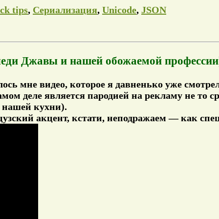
ck tips
,
Сериализация
,
Unicode
,
JSON
 леди Джавы и нашей обожаемой профессии
ось мне видео, которое я давненько уже смотрел
самом деле является пародией на рекламу не то с
з нашей кухни).
узский акцент, кстати, неподражаем — как специ