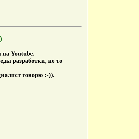
)
 на Youtube.
реды разработки, не то
алист говорю :-)).