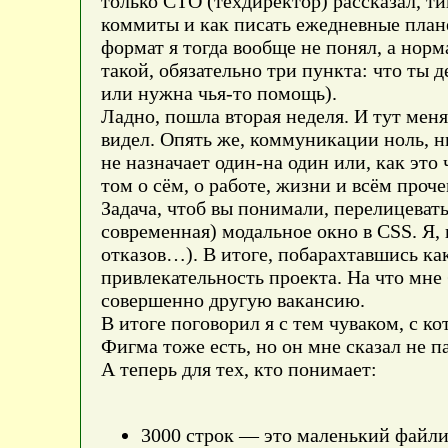
только CTO (техдиректор) рассказал, ти
коммиты и как писать ежедневные планёр
формат я тогда вообще не понял, а нор
такой, обязательно три пункта: что ты д
или нужна чья-то помощь).
Ладно, пошла вторая неделя. И тут меня
видел. Опять же, коммуникации ноль, н
не назначает один-на один или, как это
том о сём, о работе, жизни и всём проч
Задача, чтоб вы понимали, перелицеват
современная) модальное окно в CSS. Я, 
отказов…). В итоге, побарахтавшись как
привлекательность проекта. На что мне 
совершенно другую вакансию.
В итоге поговорил я с тем чуваком, с к
Фигма тоже есть, но он мне сказал не п
А теперь для тех, кто понимает:
3000 строк — это маленький файлик.