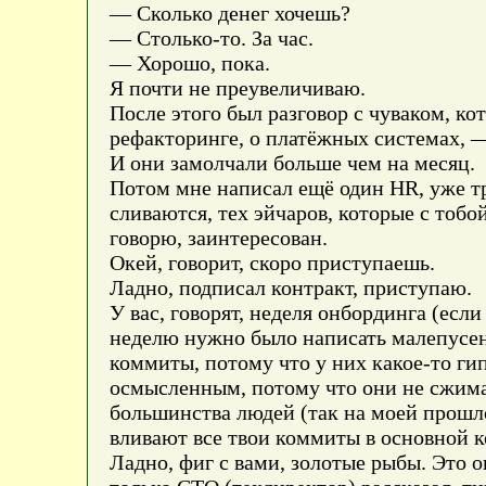
— Сколько денег хочешь?
— Столько-то. За час.
— Хорошо, пока.
Я почти не преувеличиваю.
После этого был разговор с чуваком, ко
рефакторинге, о платёжных системах, —
И они замолчали больше чем на месяц.
Потом мне написал ещё один HR, уже тр
сливаются, тех эйчаров, которые с тобо
говорю, заинтересован.
Окей, говорит, скоро приступаешь.
Ладно, подписал контракт, приступаю.
У вас, говорят, неделя онбординга (если
неделю нужно было написать малепусень
коммиты, потому что у них какое-то г
осмысленным, потому что они не сжимаю
большинства людей (так на моей прошлой
вливают все твои коммиты в основной к
Ладно, фиг с вами, золотые рыбы. Это о