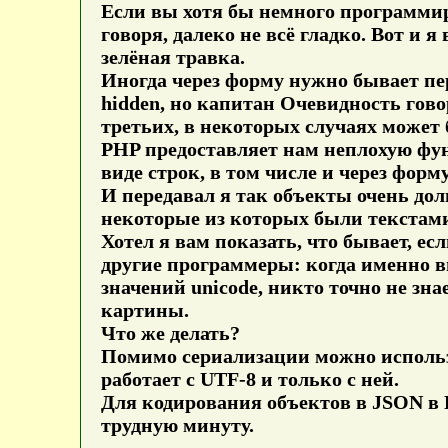
Если вы хотя бы немного программиро
говоря, далеко не всё гладко. Вот и 
зелёная травка.
Иногда через форму нужно бывает пер
hidden, но капитан Очевидность говор
третьих, в некоторых случаях может 
PHP предоставляет нам неплохую ф
виде строк, в том числе и через форму
И передавал я так объекты очень дол
некоторые из которых были текстами 
Хотел я вам показать, что бывает, ес
другие программеры: когда именно в
значений unicode, никто точно не зна
картины.
Что же делать?
Помимо сериализации можно использ
работает с UTF-8 и только с ней.
Для кодирования объектов в JSON в
трудную минуту.