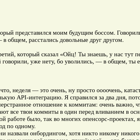
торый представился моим будущим боссом. Говорили 
 в общем, расстались довольные друг другом.
етий, который сказал «Ойц! Ты знаешь, у нас тут 
й говорили, уже нету, бо уволились, — в общем, ты 
 что, неделя — это очень, ну просто оооочень, катас
кую API-интеграцию. Я справился за два дня, пот
иперстранное отношение к коммитам: очень важно,
т все твои коммиты в один перед вливанием в основ
 работе было, так во многих опенсорс-проектах, я 
од по одному.
ни назвали онбордингом, хотя никто никому никого 