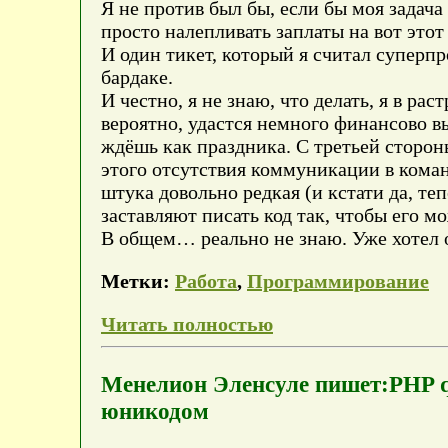
Я не против был бы, если бы моя задача 
просто налепливать заплаты на вот этот
И один тикет, который я считал суперпр
бардаке.
И честно, я не знаю, что делать, я в ра
вероятно, удастся немного финансово в
ждёшь как праздника. С третьей стороны
этого отсутствия коммуникации в коман
штука довольно редкая (и кстати да, т
заставляют писать код так, чтобы его м
В общем… реально не знаю. Уже хотел о
Метки:
Работа
,
Программирование
Читать полностью
Менелион Эленсуле пишет:PHP qu
юникодом