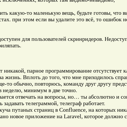
нить какую-то маленькую вещь, будьте готовы, что
стах. при этом если вы удалите это всё, то ошибок не
ступен для пользователей скринридеров. Недоступе
риляпать.
 никакой, парное программирование отсутствует ка
 за жизнь. Вплоть до того, что мне приходилось спр
обще-то обычно, повторюсь, команду друг другу пред
в неделю, минимум в две точно.
ывается отвечать на вопросы, но… ты абсолютно и с
 задавать телеграммой, телеграф работает.
куча путаных страниц в Confluence, на которых ник
ано новое приложение на Laravel, которое должно с