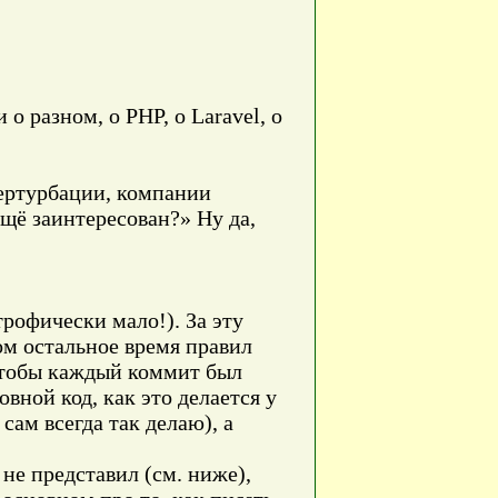
о разном, о PHP, о Laravel, о
пертурбации, компании
ещё заинтересован?» Ну да,
трофически мало!). За эту
ом остальное время правил
 чтобы каждый коммит был
ной код, как это делается у
сам всегда так делаю), а
не представил (см. ниже),