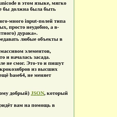
nicode в этом языке, мягко
оде бы должна была быть
ого-много input-полей типа
х, просто неудобно, а в-
тного) дурака».
ередавать любые объекты в
 массивом элементов,
о и началась засада.
ле не смог. Это-то и пишут
 крокозябров из высших
ещё base64, не меняет
бому добрый)
JSON
, который
придёт вам на помощь в