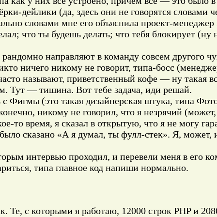
па как у них всё устроено, причём всё — это было в
ки-дейлики (да, здесь они не говорятся словами че
мально словами мне его объяснила проект-менеджер 
елал; что ты будешь делать; что тебя блокирует (ну
 рандомно направляют в команду совсем другого чува
икто ничего никому не говорит, типа-босс (менедже
 часто называют, приветственный кофе — ну такая вс
ем. Тут — тишина. Вот тебе задача, иди решай.
ь с Фигмы (это такая дизайнерская штука, типа Фот
конечно, никому не говорил, что я незрячий (может,
ое-то время, я сказал в открытую, что я не могу га
было сказано «А я думал, ты фулл-стек». Я, может, 
оторым интервью проходил, и перевели меня в его ко
ариться, типа главное код напиши нормально.
 Те, с которыми я работаю, 12000 строк PHP и 2080