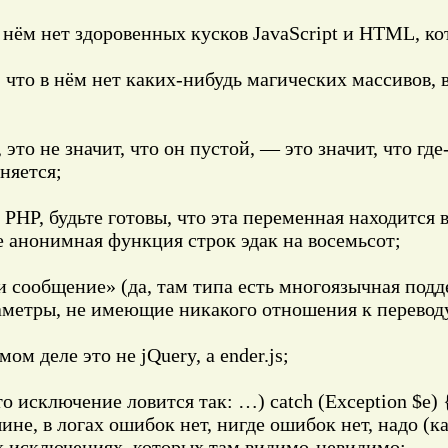
в нём нет здоровенных кусков JavaScript и HTML, ко
т, что в нём нет каких-нибудь магических массивов, 
, это не значит, что он пустой, — это значит, что гд
лняется;
в PHP, будьте готовы, что эта переменная находится
е анонимная функция строк эдак на восемьсот;
и сообщение» (да, там типа есть многоязычная подде
аметры, не имеющие никакого отношения к перевод
ом деле это не jQuery, а ender.js;
то исключение ловится так: …) catch (Exception $e) {
не, в логах ошибок нет, нигде ошибок нет, надо (ка
ех исключениях, которых там видимо-невидимо;