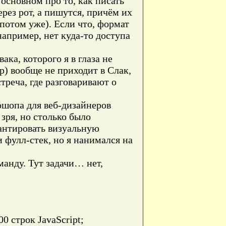
 основном про то, как писать
рез рот, а пишутся, причём их
потом уже). Если что, формат
 например, нет куда-то доступа
ка, которого я в глаза не
р) вообще не приходит в Слак,
треча, где разговаривают о
ошопа для веб-дизайнеров
 зря, но столько было
рантировать визуальную
и фулл-стек, но я нанимался на
манду. Тут задачи… нет,
0 строк JavaScript;