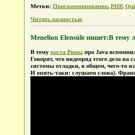
Метки:
Программирование
,
PHP
,
Qui
Читать полностью
Menelion Elensúle пишет:В тему
В тему
поста Рины
про Java вспомнил
Говорят, что видеоряд этого дела на 
системы отладки, в общем, чего-то и
И опять-таки: слушаем слова). Франц