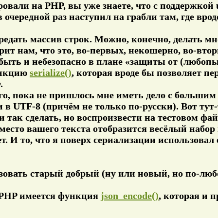
вали на PHP, вы уже знаете, что с поддержкой u
я в очередной раз наступил на грабли там, где вр
едать массив строк. Можно, конечно, делать мн
ит нам, что это, во-первых, некошерно, во-вторы
быть и небезопасно в плане «защиты от (любопы
ункцию
serialize()
, которая вроде бы позволяет п
.
го, пока не пришлось мне иметь дело с большим
в UTF-8 (причём не только по-русски). Вот тут-т
ли так сделать, но воспроизвести на тестовом фай
место вашего текста отобразится весёлый набор
ет. И то, что я поверх сериализации использовал 
овать старый добрый (ну или новый, но по-лю
 PHP имеется функция
json_encode()
, которая и 