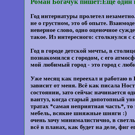
Роман Богачук пишет:Ещё один г
Год интернатуры пролетел незаметно.
не о грустном, это об опыте. Взаимо
неверное слово, одно оценочное сужде
такое. Из интересного: столкнулся с 
Год в городе детской мечты, в столиц
познакомился с городом, с его атмос
мой любимый город - это город с л
Уже месяц как переехал и работаю в 
зависит от меня. Всё как писала Нос
состоянии, зато сейчас начинается о
вантуз, когда старый допотопный унит
тратах *самая неприятная часть*, то 
мебель, всякие шняжные шняги :)
очень хочу минималистично, в светлых
всё в планах, как будет на деле, фиг 