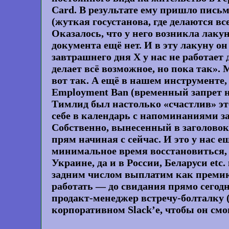
Card. В результате ему пришло письм
(жуткая госустанова, где делаются вс
Оказалось, что у него возникла лакун
документа ещё нет. И в эту лакуну он
завтрашнего дня X у нас не работает 
делает всё возможное, но пока так».
вот так. А ещё в нашем инструменте
Employment Ban (временный запрет н
Тимлид был настолько «счастлив» этом
себе в календарь с напоминаниями за
Собственно, вынесенный в заголовок 
прям начиная с сейчас. И это у нас 
минимальное время восстановиться, н
Украине, да и в России, Беларуси etc.
задним числом выплатим как премию 
работать — до свидания прямо сегодня
продакт-менеджер встречу-болталку (у
корпоративном Slack’е, чтобы он смо