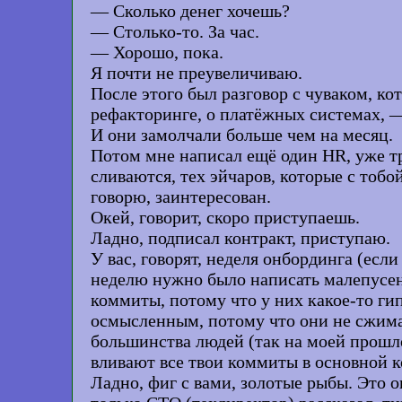
— Сколько денег хочешь?
— Столько-то. За час.
— Хорошо, пока.
Я почти не преувеличиваю.
После этого был разговор с чуваком, ко
рефакторинге, о платёжных системах, —
И они замолчали больше чем на месяц.
Потом мне написал ещё один HR, уже тр
сливаются, тех эйчаров, которые с тобо
говорю, заинтересован.
Окей, говорит, скоро приступаешь.
Ладно, подписал контракт, приступаю.
У вас, говорят, неделя онбординга (если
неделю нужно было написать малепусень
коммиты, потому что у них какое-то г
осмысленным, потому что они не сжимаю
большинства людей (так на моей прошлой
вливают все твои коммиты в основной к
Ладно, фиг с вами, золотые рыбы. Это о