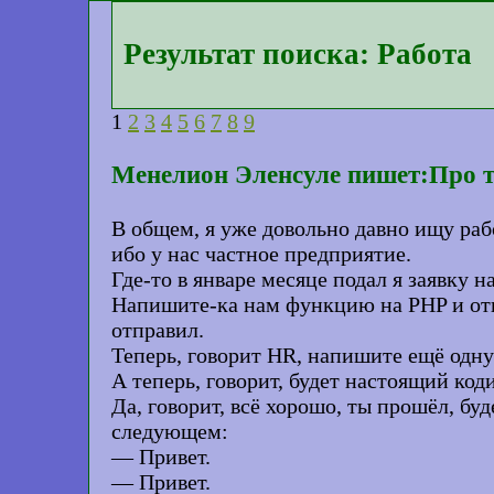
Результат поиска: Работа
1
2
3
4
5
6
7
8
9
Менелион Эленсуле пишет:Про т
В общем, я уже довольно давно ищу раб
ибо у нас частное предприятие.
Где-то в январе месяце подал я заявку 
Напишите-ка нам функцию на PHP и отпр
отправил.
Теперь, говорит HR, напишите ещё одну
А теперь, говорит, будет настоящий код
Да, говорит, всё хорошо, ты прошёл, бу
следующем:
— Привет.
— Привет.