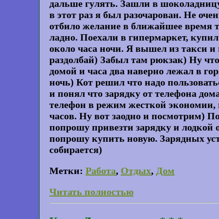
дальше гулять. Зашли в шоколадниц
в этот раз я был разочарован. Не оче
отбило желание в ближайшее время т
ладно. Поехали в гипермаркет, купил
около часа ночи. Я вышел из такси и
раздолбай) Забыл там рюкзак) Ну что
домой и часа два наверно лежал в го
ночь) Кот решил что надо пользоватьс
и понял что зарядку от телефона дом
телефон в режим жесткой экономии, в
часов. Ну вот заодно и посмотрим) По
попрошу привезти зарядку и лодкой о
попрошу купить новую. Зарядных уст
собирается)
Метки:
Работа
,
Отдых
,
Дом
Читать полностью