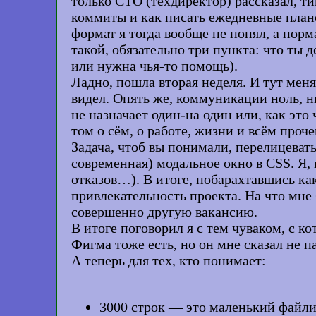
только CTO (техдиректор) рассказал, ти
коммиты и как писать ежедневные планёр
формат я тогда вообще не понял, а нор
такой, обязательно три пункта: что ты д
или нужна чья-то помощь).
Ладно, пошла вторая неделя. И тут меня
видел. Опять же, коммуникации ноль, н
не назначает один-на один или, как это
том о сём, о работе, жизни и всём проч
Задача, чтоб вы понимали, перелицеват
современная) модальное окно в CSS. Я, 
отказов…). В итоге, побарахтавшись как
привлекательность проекта. На что мне 
совершенно другую вакансию.
В итоге поговорил я с тем чуваком, с к
Фигма тоже есть, но он мне сказал не п
А теперь для тех, кто понимает:
3000 строк — это маленький файлик.