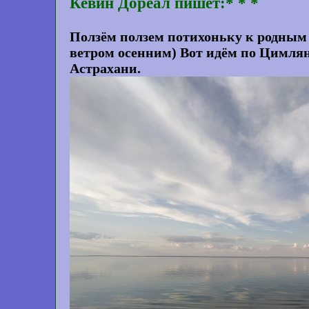
Кевин Дореал пишет:* * *
Ползём ползем потихоньку к родным П
ветром осенним) Вот идём по Цимлян
Астрахани.