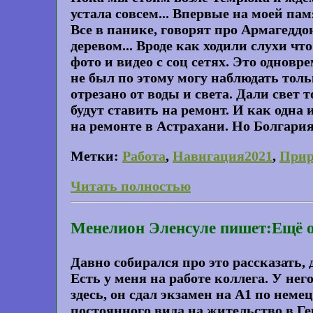
устала совсем... Впервые на моей па
Все в панике, говорят про Армагеддо
деревом... Вроде как ходили слухи чт
фото и видео с соц сетях. Это одновр
не был по этому могу наблюдать толь
отрезано от воды и света. Дали свет т
будут ставить на ремонт. И как одна
на ремонте в Астрахани. Но Болгария
Метки:
Работа
,
Навигация2021
,
Прир
Читать полностью
Менелион Эленсуле пишет:Ещё 
Давно собирался про это рассказать, 
Есть у меня на работе коллега. У нег
здесь, он сдал экзамен на A1 по нем
постоянного вида на жительство в Ге