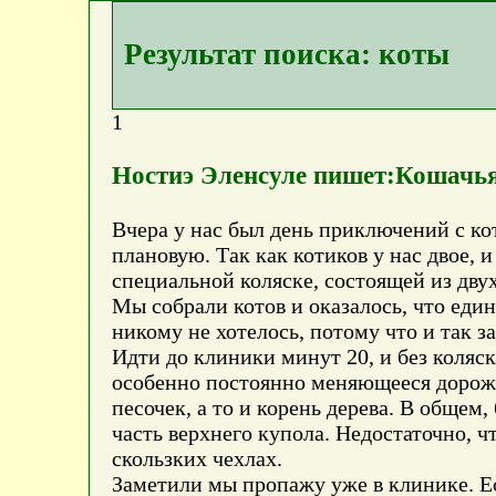
Результат поиска: коты
1
Ностиэ Эленсуле пишет:Кошачь
Вчера у нас был день приключений с ко
плановую. Так как котиков у нас двое, и
специальной коляске, состоящей из двух
Мы собрали котов и оказалось, что еди
никому не хотелось, потому что и так 
Идти до клиники минут 20, и без коляс
особенно постоянно меняющееся дорожное
песочек, а то и корень дерева. В общем
часть верхнего купола. Недостаточно, ч
скользких чехлах.
Заметили мы пропажу уже в клинике. Ес