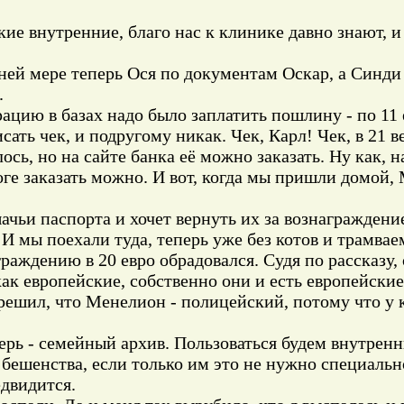
ие внутренние, благо нас к клинике давно знают, и
йней мере теперь Ося по документам Оскар, а Синди
.
рацию в базах надо было заплатить пошлину - по 11 
сать чек, и подругому никак. Чек, Карл! Чек, в 21 в
сь, но на сайте банка её можно заказать. Ну как, на
оге заказать можно. И вот, когда мы пришли домой,
ачьи паспорта и хочет вернуть их за вознаграждение
И мы поехали туда, теперь уже без котов и трамвае
раждению в 20 евро обрадовался. Судя по рассказу,
как европейские, собственно они и есть европейски
 решил, что Менелион - полицейский, потому что у 
ерь - семейный архив. Пользоваться будем внутренн
бешенства, если только им это не нужно специальн
едвидится.