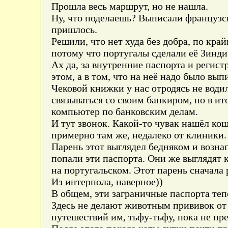
Прошла весь маршрут, но не нашла.
Ну, что поделаешь? Выписали французск
пришлось.
Решили, что нет худа без добра, по кра
потому что португалы сделали её Зинди
Ах да, за внутренние паспорта и регист
этом, а в том, что на неё надо было выпи
Чековой книжки у нас отродясь не водило
связываться со своим банкиром, но в ит
компьютер по банковским делам.
И тут звонок. Какой-то чувак нашёл кош
примерно там же, недалеко от клиники. 
Парень этот выглядел бедняком и вознаг
попали эти паспорта. Они же выглядят 
на португальском. Этот парень сначала
Из интерпола, наверное))
В общем, эти заграничные паспорта теп
Здесь не делают животным прививок от 
путешествий им, тьфу-тьфу, пока не пр