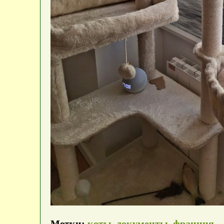
Метки:
коты
,
документы
,
франция