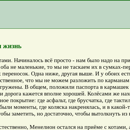
я жизнь
тами. Начиналось всё просто - нам было надо на пр
 оба не маленькие, то мы не таскаем их в сумках-пе
 переносок. Одна ниже, другая выше. И у обоих ест
нственное, что мы не можем разложить по карманам 
загружены. В общем, положили паспорта в кармашек
ки дорога кажется вполне хорошей. Колёсами же на
 покрытие: где асфальт, где брусчатка, где тактил
, были моменты, где коляска накренялась, и в какой
тобы заметить, но достаточно, чтобы вытолкнуть из
тественно, Менелион остался на приёме с котами, а