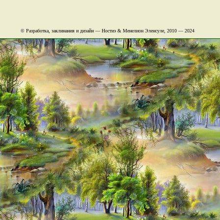
© Разработка, заклинания и дизайн — Ностиэ & Менелион Эленсуле, 2010 — 2024