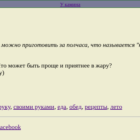
У камина
 можно приготовить за полчаса, что называется "н
то может быть проще и приятнее в жару?
у)
руку
,
своими руками
,
еда
,
обед
,
рецепты
,
лето
Facebook