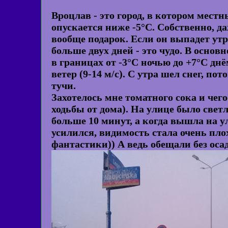
Вроцлав - это город, в котором местн
опускается ниже -5°C. Собственно, да
вообще подарок. Если он выпадет утро
больше двух дней - это чудо. В осно
в границах от -3°C ночью до +7°C дн
ветер (9-14 м/с). С утра шел снег, п
тучи.
Захотелось мне томатного сока и чег
ходьбы от дома). На улице было свет
больше 10 минут, а когда вышла на у
усилился, видимость стала очень пло
фантастики)) А ведь обещали без оса