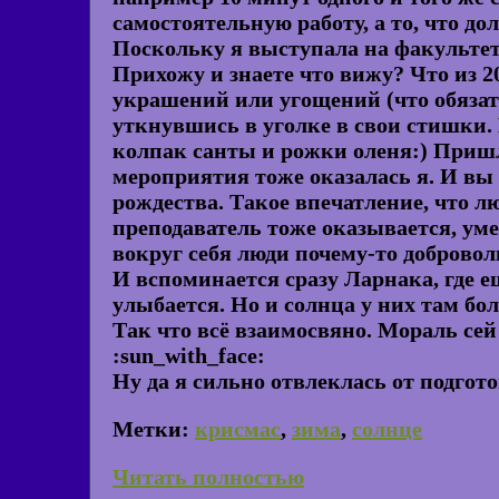
самостоятельную работу, а то, что д
Поскольку я выступала на факультетс
Прихожу и знаете что вижу? Что из 2
украшений или угощений (что обязат
уткнувшись в уголке в свои стишки. 
колпак санты и рожки оленя:) Пришл
мероприятия тоже оказалась я. И вы 
рождества. Такое впечатление, что 
преподаватель тоже оказывается, умее
вокруг себя люди почему-то доброволь
И вспоминается сразу Ларнака, где е
улыбается. Но и солнца у них там бо
Так что всё взаимосвяно. Мораль сей 
:sun_with_face:
Ну да я сильно отвлеклась от подгото
Метки:
крисмас
,
зима
,
солнце
Читать полностью