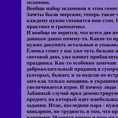
экзамена.
Вообще набор экзаменов в этом семес
Зачеты были зверские, теперь такое ч
каждому нужно готовится нон-стоп. 
практике и грамматике.
И вообще не верится, что всего две н
давным-давно почему-то. Какое-то и
нужно докупить остальные и упакова
Ёлочка стоит у нас уже чуть больше н
световой день уже начнет прибавлять
праздника. Как-то особенно замечаю
доброжелательный продавец в супер
(которых, бывает, и за неделю не вс
зато как только заходишь в украшен
увеличивается втрое. И почему люди 
Забавный случай ярко демонстрирую
предмет, на который идет наибольша
задания. Итак, последняя пара - нуж
шикарное, но трудность в том, что пр
например 10 минут одного и того же 