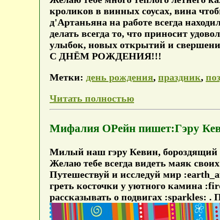
кроликов в винных соусах, вина чтоб
д'Артаньяна на работе всегда находи
делать всегда то, что приносит удово
улыбок, новых открытий и свершени
С ДНЁМ РОЖДЕНИЯ!!!
Метки:
день рождения
,
праздник
,
по
Читать полностью
Мифалия ОРейн пишет:Гэру Кевин, с
Милый наш гэру Кевин, бороздящий м
Желаю тебе всегда видеть маяк своих 
Путешествуй и исследуй мир :earth_a
греть косточки у уютного камина :fi
рассказывать о подвигах :sparkles: .