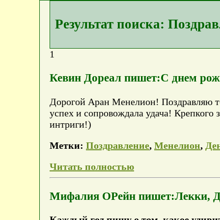
Результат поиска: Поздра
1
Кевин Дореал пишет:С днем ро
Дорогой Аран Менелион! Поздравляю те
успех и сопровождала удача! Крепкого 
интриги!)
Метки:
Поздравление
,
Менелион
,
Де
Читать полностью
Мифалия ОРейн пишет:Лекки, Дагм
Каждый год пишу о том, какое удиви