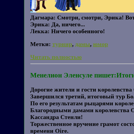
Дагмара: Смотри, смотри, Эрика! Во
Эрика: Да, ничего...
Лекка: Ничего особенного!
Метки:
турнир
,
дамы
,
юмор
Читать полностью
Менелион Эленсуле пишет:Итоги
Дорогие жители и гости королевства 
Завершился третий, итоговый тур Бо
По его результатам рыцарями королев
Благородными дамами королевства Oi
Кассандра Стенли!
Торжественное вручение грамот состо
времени Oire.