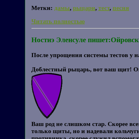
Метки:
дамы
,
рыцари
,
тест
,
песня
Читать полностью
Ностиэ Эленсуле пишет:Ойровски
После упрощения системы тестов у нас
Доблестный рыцарь, вот ваш щит! О
Ваш род не слишком стар. Скорее всег
только щиты, но и надевали кольчуг
противника, скорее служил вспомога