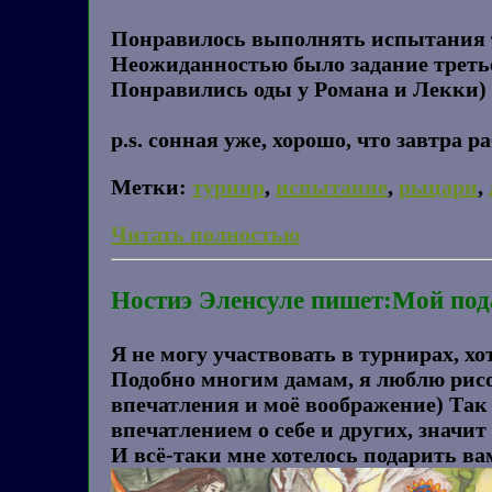
Понравилось выполнять испытания ту
Неожиданностью было задание третье
Понравились оды у Романа и Лекки)
p.s. сонная уже, хорошо, что завтра 
Метки:
турнир
,
испытание
,
рыцари
,
Читать полностью
Ностиэ Эленсуле пишет:Мой под
Я не могу участвовать в турнирах, хо
Подобно многим дамам, я люблю рисова
впечатления и моё воображение) Так 
впечатлением о себе и других, значит 
И всё-таки мне хотелось подарить ва