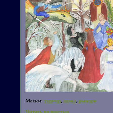
Метки:
турнир
,
дамы
,
рыцари
Читать полностью