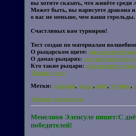
вы хотите сказать, что живёте среди л
Может быть, вы нарисуете дракона и
о вас не меньше, чем ваши герольды.
Счастливых вам турниров!
Тест создан по материалам волшебно
О рыцарском щите:
oire.me/nostie/en
О дамах-рыцарях:
oire.me/nostie/entr
Кто такие рыцари:
oire.me/nostie/ent
Пройти тест
Метки:
рыцари
,
дамы
,
щит
,
турнир
,
Читать полностью
Менелион Эленсуле пишет:С днё
победителей!