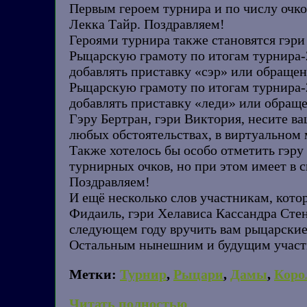
Первым героем турнира и по числу очко
Лекка Тайр. Поздравляем!
Героями турнира также становятся гэри
Рыцарскую грамоту по итогам турнира-
добавлять приставку «сэр» или обращен
Рыцарскую грамоту по итогам турнира-
добавлять приставку «леди» или обраще
Гэру Бертран, гэри Виктория, несите в
любых обстоятельствах, в виртуальном 
Также хотелось бы особо отметить гэру
турнирных очков, но при этом имеет в 
Поздравляем!
И ещё несколько слов участникам, кото
Фидаиль, гэри Хелависа Кассандра Сте
следующем году вручить вам рыцарские
Остальным нынешним и будущим участн
Метки:
Турнир
,
Рыцари
,
Дамы
,
Коро
Читать полностью