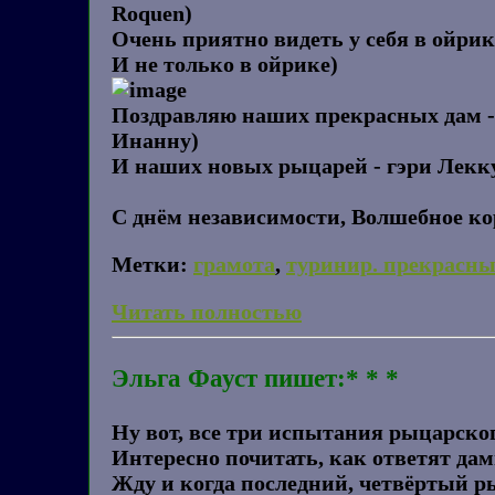
Roquen)
Очень приятно видеть у себя в ойрик
И не только в ойрике)
Поздравляю наших прекрасных дам - г
Инанну)
И наших новых рыцарей - гэри Лекку
С днём независимости, Волшебное ко
Метки:
грамота
,
туринир. прекрасн
Читать полностью
Эльга Фауст пишет:* * *
Ну вот, все три испытания рыцарског
Интересно почитать, как ответят дам
Жду и когда последний, четвёртый ры