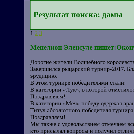
Результат поиска: дамы
1
2
3
Менелион Эленсуле пишет:Окон
Дорогие жители Волшебного королевства
Завершился рыцарский турнир-2017. Бла
эрудицию.
В этом турнире победителями стали:
В категории «Лук», в которой отметило
Поздравляем!
В категории «Меч» победу одержал ара
Титул абсолютного победителя турнира,
Поздравляем!
Мы также с удовольствием отмечаем все
кто присылал вопросы и получил отли