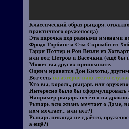
Классический образ рыцаря, отважн
практичного оруженосца)
Эта парочка под разными именами вс
Фродо Торбинс и Сэм Скромби из Хо
Гарри Поттер и Рон Визли из Хогварт
или вот, Петров и Васечкин (ещё бы 
Может вы других припомните.
Одним нравятся Дон Кихоты, другим 
Вот есть
на аэтерне наш тест о служа
Кто вы, король, рыцарь или оружено
Интересно было бы сформулировать 
Например рыцарь несётся на дракона,
Рыцарь всю жизнь мечтает о Даме, но
ком мечтает... или нет?)
Рыцарь никогда не сдаётся, оруженосе
а ещё?)