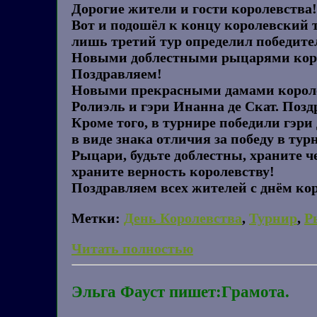
Дорогие жители и гости королевства!
Вот и подошёл к концу королевский 
лишь третий тур определил победите
Новыми доблестными рыцарями короле
Поздравляем!
Новыми прекрасными дамами королев
Ролиэль и гэри Инанна де Скат. Позд
Кроме того, в турнире победили гэр
в виде знака отличия за победу в тур
Рыцари, будьте доблестны, храните ч
храните верность королевству!
Поздравляем всех жителей с днём коро
Метки:
День Королевства
,
Турнир
,
Р
Читать полностью
Эльга Фауст пишет:Грамота.