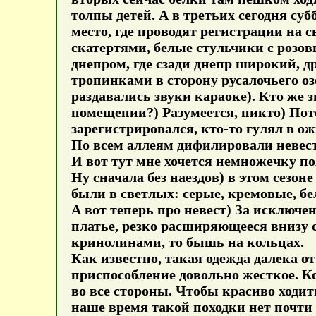
толпы детей. А в третьих сегодня суб
место, где проводят регистрации на 
скатертями, белые стульчики с розов
днепром, где сзади днепр широкий, др
тропинками в сторону русалочьего оз
раздавались звуки караоке). Кто же 
помещении?) Разумеется, никто) Пото
зарегистрировался, кто-то гулял в ож
По всем аллеям дифилировали невест
И вот тут мне хочется немножечку по
Ну сначала без наездов) в этом сезо
были в светлых: серые, кремовые, бе
А вот теперь про невест) За исключе
платье, резко расширяющееся внизу с
кринолинами, то бышь на кольцах.
Как известно, такая одежда далека о
приспособление довольно жесткое. К
во все стороны. Чтобы красиво ходит
наше время такой походки нет почти 