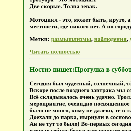
Две скорые. Толпа зевак.
Мотоцикл - это, может быть, круто, а
местности, где никого нет. А по горо
Метки:
размышлизмы
,
наблюдения
,
Читать полностью
Ностиэ пишет:Прогулка в суббот
Сегодня был чудесный, солнечный, тё
Вскоре после позднего завтрака мы со
Всё складывалось очень удачно. Тролл
мероприятие, очевидно посвященное д
было не много, кому не далеко, те в
Доехали до парка, нырнули в сосново
Ан не тут то было) Во-первых сегодня
вторых сейчас белки там пешком ход