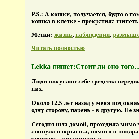
P.S.: А кошки, получается, будто о 
кошка в клетке - прекратила шипеть
Метки:
жизнь
,
наблюдения
,
размыш
Читать полностью
Lekka пишет:Стоит ли оно того..
Люди покупают себе средства передв
них.
Около 12.5 лет назад у меня под окн
одну сторону, парень - в другую. Не з
Сегодня шла домой, проходила мимо 
лопнула покрышка, помято и поцарапа
тротуара - это мотоцикл.