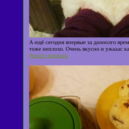
А ещё сегодня впервые за доооолго врем
тоже неплохо. Очень вкусно и ужааас ка
Рецепт печенек