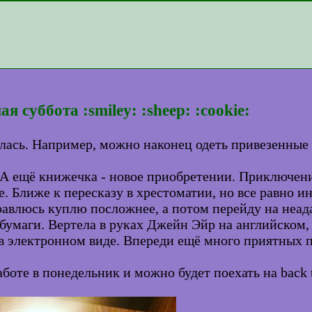
суббота :smiley: :sheep: :cookie:
илась. Например, можно наконец одеть привезенные 
 А ещё книжечка - новое приобретении. Приключени
. Ближе к пересказу в хрестоматии, но все равно и
равлюсь куплю посложнее, а потом перейду на неа
 бумаги. Вертела в руках Джейн Эйр на английском,
ж в электронном виде. Впереди ещё много приятных
оте в понедельник и можно будет поехать на back t