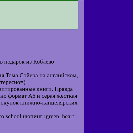
в подарок из Коблево
я Тома Сойера на английском,
нтересно=)
даптированные книги. Правда
 но формат А6 и серая жёсткая
 покупок книжно-канцелярских
o school шопинг :green_heart: