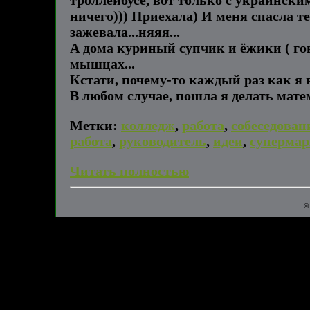
троллейбусе, вот только с украинским
ничего))) Приехала) И меня спасла т
зажевала...няяя...
А дома куриный супчик и ёжики ( гов
мышцах...
Кстати, почему-то каждый раз как я 
В любом случае, пошла я делать мате
Метки:
колледж
,
работа
,
собеседован
работа
,
руководитель
,
идеи
,
супермар
Читать полностью
©