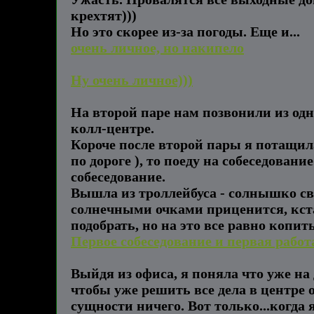
крехтят)))
Но это скорее из-за погоды. Еще и...
очень личное, но накипело
Ну очень личное)))
На второй паре нам позвонили из од
колл-центре.
Короче после второй пары я потащилас
по дороге ), то поеду на собеседован
собеседование.
Вышла из троллейбуса - солнышко све
солнечными очками приценится, кстат
подобрать, но на это все равно копить
Первое собеседование и первая работ
Выйдя из офиса, я поняла что уже на 
чтобы уже решить все дела в центре 
сущности ничего. Вот только...когда