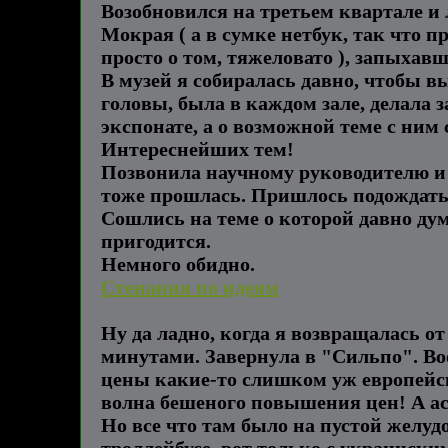
Возобновился на третьем квартале и 
Мокрая ( а в сумке нетбук, так что 
просто о том, тяжеловато ), запыхавш
В музей я собиралась давно, чтобы в
головы, была в каждом зале, делала з
экспонате, а о возможной теме с ним 
Интереснейших тем!
Позвонила научному руководителю и д
тоже прошлась. Пришлось подождать.
Сошлись на теме о которой давно дума
пригодится.
Немного обидно.
Стенания по идеям
Ну да ладно, когда я возвращалась от
минутами. Завернула в "Сильпо". Воо
цены какие-то слишком уж европейск
волна бешеного повышения цен! А асс
Но все что там было на пустой желуд