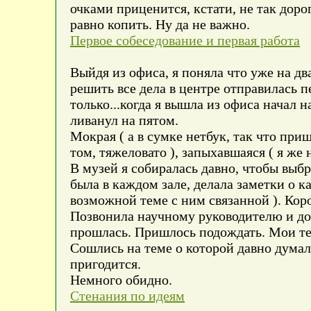
очками приценится, кстати, не так дорог
равно копить. Ну да не важно.
Первое собеседование и первая работа
Выйдя из офиса, я поняла что уже на дв
решить все дела в центре отправилась п
только...когда я вышла из офиса начал 
ливанул на пятом.
Мокрая ( а в сумке нетбук, так что при
том, тяжеловато ), запыхавшаяся ( я же 
В музей я собиралась давно, чтобы выбр
была в каждом зале, делала заметки о ка
возможной теме с ним связанной ). Коро
Позвонила научному руководителю и дого
прошлась. Пришлось подождать. Мои тем
Сошлись на теме о которой давно думала
пригодится.
Немного обидно.
Стенания по идеям