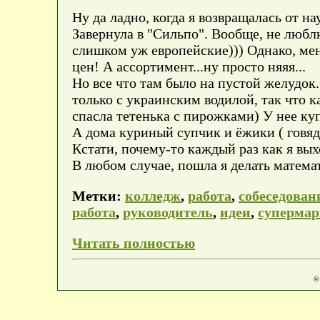
Ну да ладно, когда я возвращалась от н
Завернула в "Сильпо". Вообще, не люблю
слишком уж европейские))) Однако, мен
цен! А ассортимент...ну просто няяя...
Но все что там было на пустой желудок
только с украинским водилой, так что к
спасла тетенька с пирожками) У нее куп
А дома куриный супчик и ёжики ( говяди
Кстати, почему-то каждый раз как я вых
В любом случае, пошла я делать математ
Метки:
колледж
,
работа
,
собеседован
работа
,
руководитель
,
идеи
,
супермар
Читать полностью
©