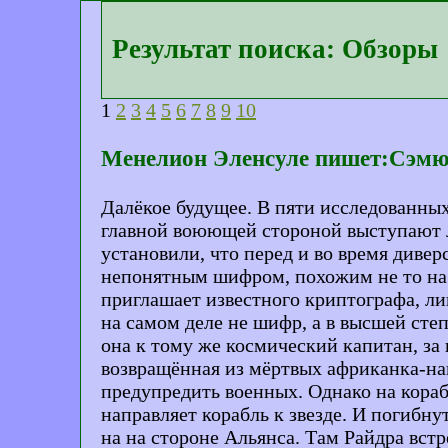
Результат поиска: Обзоры
1
2
3
4
5
6
7
8
9
10
Менелион Эленсуле пишет:Сэмюэ
Далёкое будущее. В пяти исследованных
главной воюющей стороной выступают л
установили, что перед и во время диве
непонятным шифром, похожим не то на м
приглашает известного криптографа, лин
на самом деле не шифр, а в высшей степ
она к тому же космический капитан, за 
возвращённая из мёртвых африканка-нав
предупредить военных. Однако на кораб
направляет корабль к звезде. И погибну
на на стороне Альянса. Там Райдра вст