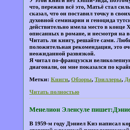
У этой книги нет хэппи-энда, поэтом
что, пережив всё это, Матьё стал си
сказал, что он поставил точку в сво
духовной семинарии и геноцида тутси
действительно имела место в конце 
описанных в романе, и несмотря на вс
Читать ли книгу, решайте сами. Люб
положительная рекомендация, это о
неожиданной развязкой.
Я читал по-французски великолепную
диагонали, он мне показался по край
Метки:
Книги
,
Обзоры
,
Триллеры
,
Д
Читать полностью
Менелион Эленсуле пишет:Дэниел
В 1959-м году Дэниел Киз написал ко