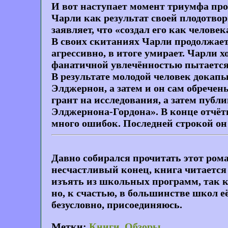
И вот наступает момент триумфа про
Чарли как результат своей плодотво
заявляет, что «создал его как челове
В своих скитаниях Чарли продолжает
агрессивно, в итоге умирает. Чарли х
фанатичной увлечённостью пытается 
В результате молодой человек докапы
Элджернон, а затем и он сам обречен
грант на исследования, а затем пуб
Элджернона-Гордона». В конце отчёт
много ошибок. Последней строкой он
Давно собирался прочитать этот рома
несчастливый конец, книга читается
изъять из школьных программ, так к
но, к счастью, в большинстве школ 
безусловно, присоединяюсь.
Метки:
Книги
,
Обзоры