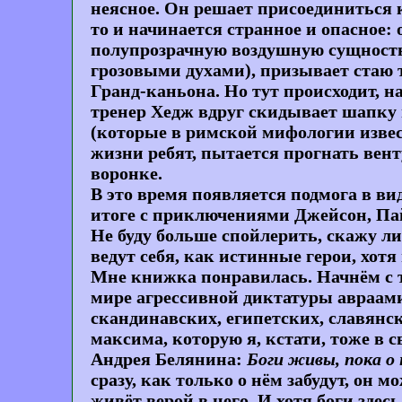
неясное. Он решает присоединиться к 
то и начинается странное и опасное:
полупрозрачную воздушную сущность 
грозовыми духами), призывает стаю т
Гранд-каньона. Но тут происходит, н
тренер Хедж вдруг скидывает шапку и
(которые в римской мифологии извес
жизни ребят, пытается прогнать вент
воронке.
В это время появляется подмога в в
итоге с приключениями Джейсон, Пай
Не буду больше спойлерить, скажу л
ведут себя, как истинные герои, хот
Мне книжка понравилась. Начнём с т
мире агрессивной диктатуры авраами
скандинавских, египетских, славянск
максима, которую я, кстати, тоже в 
Андрея Белянина:
Боги живы, пока о 
сразу, как только о нём забудут, он 
живёт верой в него. И хотя боги здес