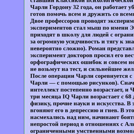
ставший классикой психологической
Чарли Гордону 32 года, он работает
готов помочь всем и дружить со всеми
Двое профессоров проводят экспери
экспериментов стал мыш по имени Э
приходят в школу для людей с огран
за огромную усидчивость и тягу к зн
невероятно сложно). Роман представ
эксперимент докторов просил его вес
орфографических ошибок и совсем не
не возьмут на тест, и сильнейшее же
После операции Чарли соревнуется с
Чарли — с помощью рисунков). Снача
интеллект постепенно возрастает, и
три месяца IQ Чарли возрастает с 68
физику, прочие науки и искусства. В
вгоняют его в депрессию и гнев. В э
насмехались над ним, начинают боят
непростой период в отношениях с А
ограниченными умственными возмо