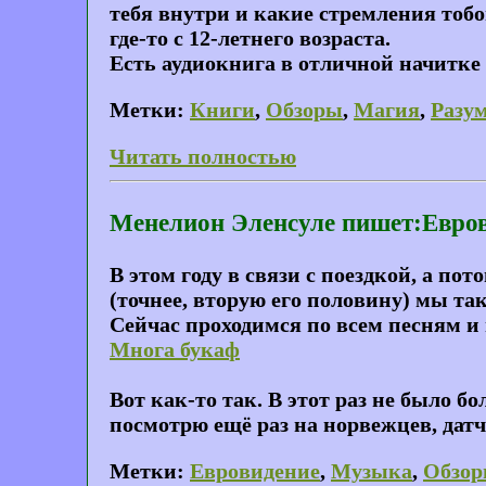
тебя внутри и какие стремления тоб
где-то с 12-летнего возраста.
Есть аудиокнига в отличной начитке
Метки:
Книги
,
Обзоры
,
Магия
,
Разу
Читать полностью
Менелион Эленсуле пишет:Евров
В этом году в связи с поездкой, а п
(точнее, вторую его половину) мы та
Сейчас проходимся по всем песням и 
Многа букаф
Вот как-то так. В этот раз не было б
посмотрю ещё раз на норвежцев, датча
Метки:
Евровидение
,
Музыка
,
Обзо