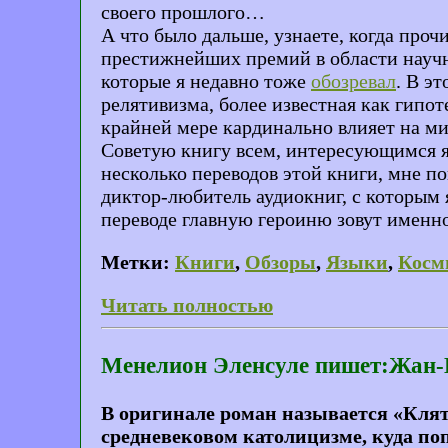
своего прошлого…
А что было дальше, узнаете, когда проч
престижнейших премий в области научно
которые я недавно тоже
обозревал
. В э
релятивизма, более известная как гипо
крайней мере кардинально влияет на ми
Советую книгу всем, интересующимся я
несколько переводов этой книги, мне п
диктор-любитель аудиокниг, с которым я
переводе главную героиню зовут именно
Метки:
Книги
,
Обзоры
,
Языки
,
Косм
Читать полностью
Менелион Эленсуле пишет:Жан-Кр
В оригинале роман называется «Клятв
средневековом католицизме, куда поп