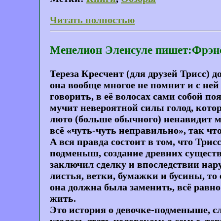
Читать полностью
Менелион Эленсуле пишет:Фрэнс
Тереза Кресчент (для друзей Трисс) до
она вообще многое не помнит и с не
говорить, в её волосах сами собой поя
мучит невероятной силы голод, котор
люто (больше обычного) ненавидит мл
всё «чуть-чуть неправильно», так что
А вся правда состоит в том, что Трис
подменыш, создание древних существ
заключил сделку и впоследствии нару
листья, ветки, бумажки и бусины, то е
она должна была заменить, всё равно
жить.
Это история о девочке-подменыше, с
удалось стать человеком; о семье, т