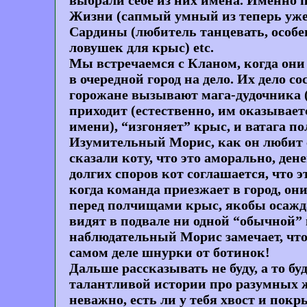
выбрали себе из них имена. Именно 
Жизни (сапмый умный из теперь уже 
Сардины (любитель танцевать, особе
ловушек для крыс) etc.
Мы встречаемся с Кланом, когда он
в очередной город на дело. Их дело 
горожане вызывают мага-дудочника 
приходит (естественно, им оказывает
имени), “изгоняет” крыс, и ватага по
Изумительный Морис, как он любит с
сказали коту, что это аморально, ден
долгих споров кот соглашается, что э
когда команда приезжает в город, он
перед полчищами крыс, якобы осажд
видят в подвале ни одной “обычной” 
наблюдательный Морис замечает, чт
самом деле шнурки от ботинок!
Дальше рассказывать не буду, а то бу
талантливой истории про разумных жи
неважно, есть ли у тебя хвост и покр