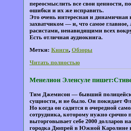
переосмыслить все свои ценности, п
ошибки и их же исправить.
Это очень интересная и динамичная 
захватчиком — и, что самое главное,
расистами, ненавидящими всех вокру
Есть отличная аудиокнига.
Метки:
Книги
,
Обзоры
Читать полностью
Менелион Эленсуле пишет:Стивен 
Тим Джемисон — бывший полицейский
сущности, и не было. Он покидает Ф
Но когда он садится в очередной сам
сотрудника, которому нужно срочно 
выторговывает себе 2000 долларов н
городка Дюпрей в Южной Каролине и 