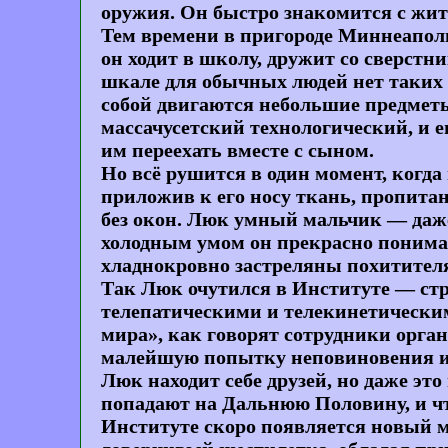
оружия. Он быстро знакомится с жите
Тем времени в пригороде Миннеаполи
он ходит в школу, дружит со сверстни
шкале для обычных людей нет таких з
собой двигаются небольшие предметы
массачусетский технологический, и е
им переехать вместе с сыном.
Но всё рушится в один момент, когд
приложив к его носу ткань, пропита
без окон. Люк умный мальчик — даже
холодным умом он прекрасно понимае
хладнокровно застреляны похитител
Так Люк очутился в Институте — стра
телепатическими и телекинетическим
мира», как говорят сотрудники орган
малейшую попытку неповиновения ил
Люк находит себе друзей, но даже это
попадают на Дальнюю Половину, и что
Институте скоро появляется новый ма