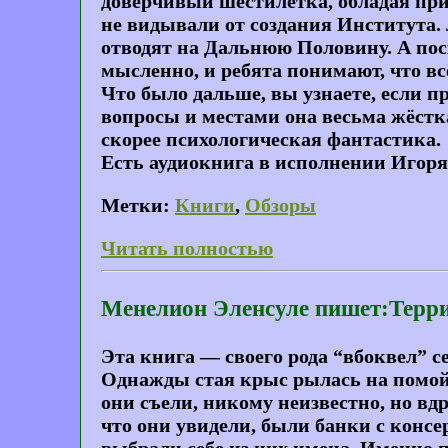
доверчивый шестилетка, обладая пр
не видывали от создания Института.
отводят на Дальнюю Половину. А поск
мысленно, и ребята понимают, что вс
Что было дальше, вы узнаете, если п
вопросы и местами она весьма жёсткая
скорее психологическая фантастика.
Есть аудиокнига в исполнении Игоря 
Метки:
Книги
,
Обзоры
Читать полностью
Менелион Эленсуле пишет:Терри
Эта книга — своего рода “вбоквел” 
Однажды стая крыс рылась на помойк
они съели, никому неизвестно, но вд
что они увидели, были банки с конс