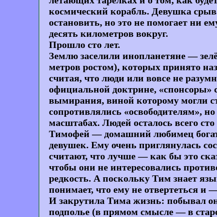
космический корабль. Девушка срывае
остановить, но это не помогает ни е
десять километров вокруг.
Прошло сто лет.
Землю заселили инопланетяне — зелё
метров ростом), которых принято на
считая, что люди или вовсе не разум
официальной доктрине, «спонсоры» с
вымирания, виной которому могли ст
сопротивлялись «освободителям», но
масштабах. Людей осталось всего сто
Тимофей — домашний любимец богатой
девушек. Ему очень приглянулась сос
считают, что лучше — как бы это ск
чтобы они не интересовались против
редкость. А поскольку Тим знает язы
понимает, что ему не отвертеться и 
И закрутила Тима жизнь: побывал он 
подполье (в прямом смысле — в стар