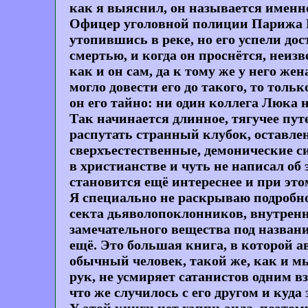
как я выяснил, он называется именно
Офицер уголовной полиции Парижа Ма
утопившись в реке, но его успели до
смертью, и когда он проснётся, неиз
как и он сам, да к тому же у него жен
могло довести его до такого, то толь
он его тайно: ни один коллега Люка н
Так начинается длинное, тягучее пут
распутать странный клубок, оставле
сверхъестественные, демонические си
в христианстве и чуть не написал об
становится ещё интереснее и при это
Я специально не раскрываю подробн
секта дьяволопоклонников, внутренн
замечательного вещества под названи
ещё. Это большая книга, в которой а
обычный человек, такой же, как и мы
рук, не усмиряет сатанистов одним в
что же случилось с его другом и куда