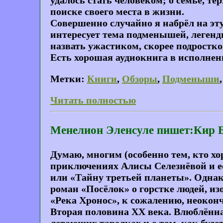
поиске своего места в жизни.
Совершенно случайно я набрёл на эту
интересует тема подменышей, легенд
назвать ужастиком, скорее подростко
Есть хорошая аудиокнига в исполне
Метки:
Книги
,
Обзоры
,
Подменыши
Читать полностью
Менелион Эленсуле пишет:Кир 
Думаю, многим (особенно тем, кто х
приключениях Алисы Селезнёвой и её д
или «Тайну третьей планеты». Однако
роман «Посёлок» о горстке людей, и
«Река Хронос», к сожалению, неоконч
Вторая половина XX века. Влюблённа
летающих тарелках и о том, как будет