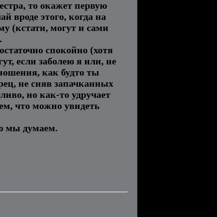
естра, то окажет первую
й вроде этого, когда на
му (кстати, могут и сами
.
достаточно спокойно (хотя
ут, если заболею я или, не
тношения, как будто ты
рец, не сняв запачканных
ливо, но как-то удручает
ем, что можно увидеть
но мы думаем.