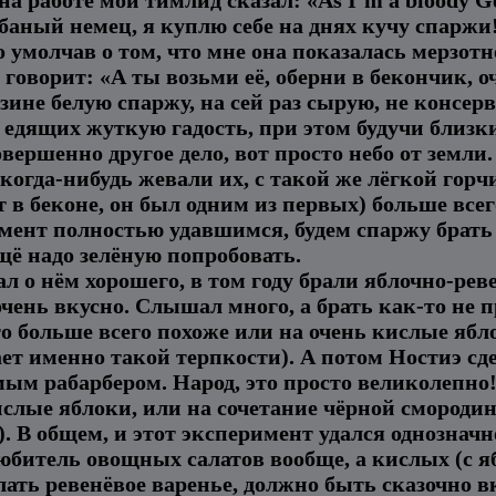
олбаный немец, я куплю себе на днях кучу спаржи!
но умолчав о том, что мне она показалась мерзо
 говорит: «А ты возьми её, оберни в бекончик, о
зине белую спаржу, на сей раз сырую, не консе
 едящих жуткую гадость, при этом будучи близк
овершенно другое дело, вот просто небо от земли
 когда-нибудь жевали их, с такой же лёгкой гор
т в беконе, он был одним из первых) больше вс
мент полностью удавшимся, будем спаржу брать 
Ещё надо зелёную попробовать.
 о нём хорошего, в том году брали яблочно-рев
ень вкусно. Слышал много, а брать как-то не пр
то больше всего похоже или на очень кислые ябл
ает именно такой терпкости). А потом Ностиэ сд
мым рабарбером. Народ, это просто великолепно!
ислые яблоки, или на сочетание чёрной смороди
). В общем, и этот эксперимент удался однозначно
юбитель овощных салатов вообще, а кислых (с яб
лать ревенёвое варенье, должно быть сказочно вк