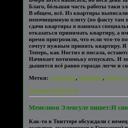
Благо, бóльшая часть работы таки эл
В общем, всё. Из квартиры выписали
непочищенную плиту (по факту там вс
сдачи квартиры я нанимал специальн
отказаться принимать квартиру, а им 
время пригрозили, что если что-то по
сочтут нужным принять квартиру. Я п
Теперь, как Ностиэ и писала, остаютс
Начинает потихоньку отпускать. И хо
дышится всё равно гораздо легче и св
Метки:
Германия
,
Франция
,
Переезд
Читать полностью
Менелион Эленсуле пишет:И сно
Как-то в Твиттере обсуждали с неме
экспатов, оказавшихся в Германии) п