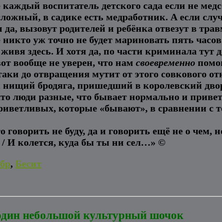
 каждый воспитатель детского сада если не медс
ложный, в садике есть медработник. А если случа
и да, вызовут родителей и ребёнка отвезут в трав
е никто уж точно не будет мариновать пять часов
, живя здесь. И хотя да, по части криминала тут 
 вот вообще не уверен, что нам
своевременно
помог
-таки до отвращения мутит от этого совкового о
, нищий бродяга, пришедший в королевский дво
то люди разные, что бывает нормально и привет
риветливых, которые «бывают», в сравнении с т
говорить не буду, да и говорить ещё не о чем, 
 / И колется, куда бы ты ни сел…» ©
бр
,
Бесит
один небольшой культурный шочок