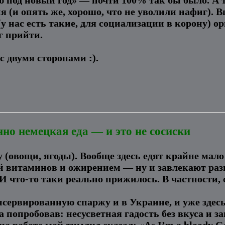
 (и опять же, хорошо, что не уволили нафиг). В
 нас есть такие, для социализации в корону) ор
г прийти.
с двумя сторонами :).
о немецкая еда — и это не сосиски
 (овощи, ягоды). Вообще здесь едят крайне мало
й витаминов и ожирением — ну и завлекают ра
 И что-то таки реально прижилось. В частности, 
ервированную спаржу и в Украине, и уже здесь,
 попробовав: несусветная гадость без вкуса и 
 работе мой тимлид сказал: «As I’m a bloody Germ