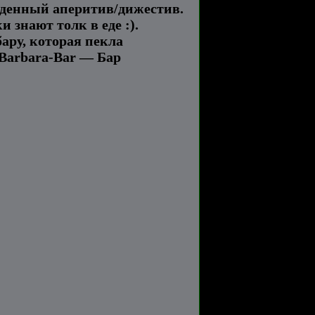
алденный аперитив/дижестив.
 знают толк в еде :).
бару, которая пекла
-Barbara-Bar — Бар