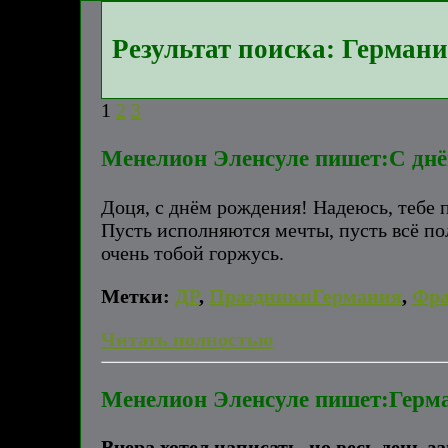
Результат поиска: Герман
1
2
3
Менелион Эленсуле пишет:С дн
Доця, с днём рождения! Надеюсь, тебе
Пусть исполняются мечты, пусть всё пол
очень тобой горжусь.
Метки:
ДР
,
ПраздникиГермания
,
Фр
Читать полностью
Менелион Эленсуле пишет:Герма
Вчера хотел написать, но весь день 