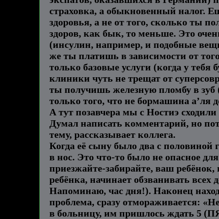
страховка, а обыкновенный налог. Ещё
здоровья, а не от того, сколько ты 
здоров, как бык, то меньше. Это оче
(инсулин, например, и подобные вещи
же ты платишь в зависимости от тог
только базовые услуги (когда у тебя
клиники чуть не трещат от суперсовр
ты получишь железную пломбу в зуб (о
только того, что не бормашина а’ля 
А тут позавчера мы с Ностиэ сходили
Думал написать комментарий, но пото
тему, рассказывает коллега.
Когда её сыну было два с половиной го
в нос. Это что-то было не опасное дл
приезжайте-забирайте, ваш ребёнок, 
ребёнка, начинает обзванивать всех д
Напоминаю, час дня!). Наконец наход
проблема, сразу отмораживается: «Нее
в больницу, им пришлось ждать 5 (ПЯ