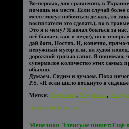
Во-первых, для сравнения, в Украине
помощь на месте. Если случай более с
месте могут побояться делать, то так
воспитатели это сделать), но в травм
Это я к чему? Я начал бояться за нас
всё бывает, как и везде), но я теперь
дай боги, Ностиэ. И, конечно, прямо
ненужный мусор или, на худой конец
дорожной грязью сапог. Я понимаю, ч
супермалое количество этих самых п
обычно.
Думаем. Сидим и думаем. Пока ничего 
P.S. «И если шило воткнуто в сиденье
Метки:
Германия
,
Медицина
,
Лытды
Читать полностью
Менелион Эленсуле пишет:Ещё 