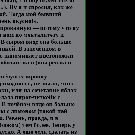
»). Ну я и спросил, как же
тной. Тогда мой бывший
чень вкусно!».
рвированную — потому что ну
и нам по менталитету и
. В сыром виде она больше
чинкой. В запечённом в
его напоминает цветоножки
обязательно (она реально
енёвую газировку
иходилось, не знали, что с
оки, или на сочетание яблок
елала пирог-чизкейк с
 В печёном виде он больше
ны с лимоном (такой пай
. Ревень, правда, и в
локом) тем более. Теперь у
усно. А ещё если сделать из