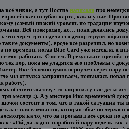
да всё никак, а тут Ностиэ
написала
про немецки
о европейская голубая карта, как и у нас. Прошл
ецкому (самый низкий уровень по градации изуче
рмании. Всё прекрасно, но… пока делались доку
о, что через три недели его депортируют обратн
е такие документы), вроде всё разрешил, но возн
а по времени, когда Blue Card уже истекла, а н
 не мог работать. Совсем. В результате пришёл т
до тех пор, пока не уладятся его проблемы с до
 Мистер Икс благополучно вернулся через пару не
, где мы отпуска запрашиваем, появилась новая
а работу).
у обстоятельству, что запросил у нас даты исте
 три месяца :). А у мистера Икс временный доку
шочок состоит в том, что в такой ситуации ты 
ещё классная компания, которая обычно держится
есмотря на то, что он прогавил все сроки по до
 как: «Ой, да ладно, поработай пару недель так, 
под новый год» — почти 100% так бы было. А т