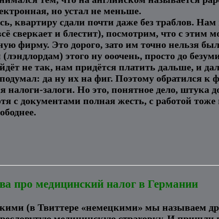
ектронная, но устал не меньше.
сь, квартиру сдали почти даже без траблов. На
ё сверкает и блестит), посмотрим, что с этим м
ую фирму. Это дорого, зато им точно нельзя бы
(лэндлордам) этого ну ооочень, просто до безуми
йдёт не так, нам придётся платить дальше, и да
одумал: да ну их на фиг. Поэтому обратился к 
я налоги-залоги. Но это, понятное дело, штука д
тя с документами полная жесть, с работой тоже
ободнее.
ва про медицинский налог в Германии
цкими (в Твиттере «немецкими» мы называем дру
ресловутую медицинскую страховку. И пришли к 