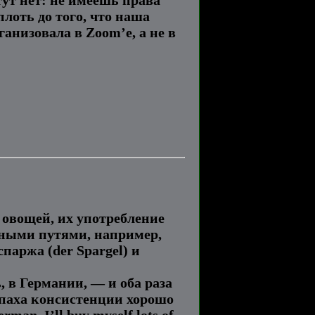
плоть до того, что наша
ганизовала в Zoom’е, а не в
 овощей, их употребление
зными путями, например,
спаржа (der Spargel) и
 в Германии, — и оба раза
запаха консистенции хорошо
an, I’ll buy myself lots of