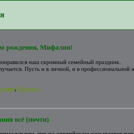
ия
ём рождения, Мифалия!
 понравился наш скромный семейный праздник.
учается. Пусть и в личной, и в профессиональной ж
анция
,
Переезд
ния всё (почти)
занимался тем, что на английском называется pa