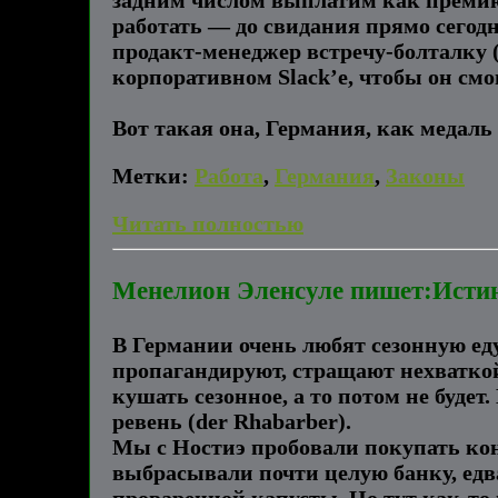
работать — до свидания прямо сегодня
продакт-менеджер встречу-болталку (у
корпоративном Slack’е, чтобы он смо
Вот такая она, Германия, как медаль 
Метки:
Работа
,
Германия
,
Законы
Читать полностью
Менелион Эленсуле пишет:Истинн
В Германии очень любят сезонную еду
пропагандируют, стращают нехватко
кушать сезонное, а то потом не будет.
ревень (der Rhabarber).
Мы с Ностиэ пробовали покупать конс
выбрасывали почти целую банку, едва
проваренной капусты. Но тут как-то на