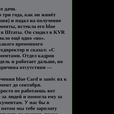
е дачи.
о три года, как он живёт
ния) и подал на получение
менты, истекла его blue
о в Штаты. Он сходил в KVR
икло ещё одно «но».
икакого временного
ехдиректор и сказал: «С
кументами. Отдел кадров
дель и работает дальше, но
 причина отсутствия —
чения blue Card и занёс их к
мент до сентября.
просто не работаешь вот
 за людей и помогла ему за
кументам. У нас бы в
а потом мы тебе зарплату
ут нет: не имеешь права