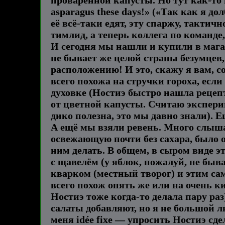
asparagus these days!» («Так как я д
её всё-таки едят, эту спаржу, тактич
тимлид, а теперь коллега по команде,
И сегодня мы нашли и купили в мага
не бывает же целой страны безумцев,
расположению! И это, скажу я вам, с
всего похожа на стручки гороха, если
духовке (Ностиэ быстро нашла рецеп
от цветной капусты. Считаю экспери
дико полезна, это мы давно знали). 
А ещё мы взяли ревень. Много слышал
освежающую почти без сахара, было оч
ним делать. В общем, в сыром виде э
с щавелём (у яблок, пожалуй, не быв
кварком (местный творог) и этим са
всего похож опять же или на очень к
Ностиэ тоже когда-то делала пару раз
салаты добавляют, но я не большой л
меня idée fixe — упросить Ностиэ сде