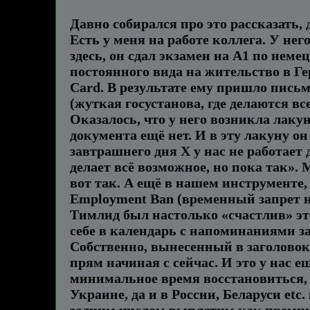
Давно собирался про это рассказать, 
Есть у меня на работе коллега. У нег
здесь, он сдал экзамен на A1 по нем
постоянного вида на жительство в Ге
Card. В результате ему пришло письм
(жуткая госустанова, где делаются вс
Оказалось, что у него возникла лакун
документа ещё нет. И в эту лакуну он
завтрашнего дня X у нас не работает 
делает всё возможное, но пока так».
вот так. А ещё в нашем инструменте
Employment Ban (временный запрет н
Тимлид был настолько «счастлив» этом
себе в календарь с напоминаниями за
Собственно, вынесенный в заголовок 
прям начиная с сейчас. И это у нас 
минимальное время восстановиться, н
Украине, да и в России, Беларуси etc.
задним числом выплатим как премию 