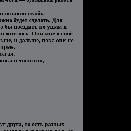
м припаяли якобы
ожно будет сделать. Для
ло бы поездить по ушам и
я хотелось. Они мне в своё
льше, и дальше, пока они не
фирме.
олгая.
 пока непонятно, —
г друга, то есть разных
выводу, что это ни разу не