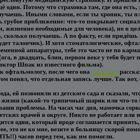
 один. Потому что страховка там, где она есть, 
получаешь. Иными словами, если ты хроник, ты п
нь грубое приближение: что-то покрывает социал
, жизненно необходимые для человека), но в цел
о, сколько получаешь. А по факту, если придёшь
 будет талончик). И хотя стоматологические, офт
еменной аппаратуры, тебе это часто не по карма
га, в двадцать, блин, первом веке у тебя будет 
доктор Шпак из известного фильма).
 к офтальмологу, после чего она
написала
рассказ
м понял, что отдельная запись лучше. Так вот, 
да, ей позвонили из детского сада и сказали, чт
я жизни (какой-то тряпичный шарик или что-то в 
ваши проблемы. На часах час дня, мамочка сорв
етских врачей в округе. Никто не работает или н
ится один, который вроде соглашается принять,
е, это не ко мне, везите в больницу скорой пом
ТЬ!!) часов перед тем, как им помогли.