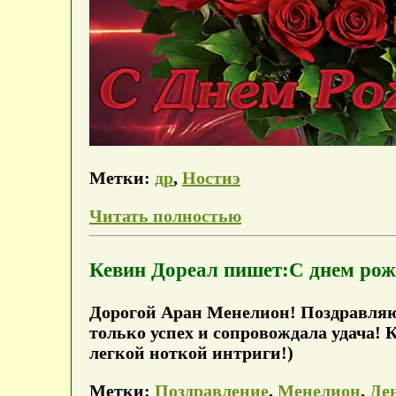
Метки:
др
,
Ностиэ
Читать полностью
Кевин Дореал пишет:С днем ро
Дорогой Аран Менелион! Поздравляю 
только успех и сопровождала удача! 
легкой ноткой интриги!)
Метки:
Поздравление
,
Менелион
,
Де