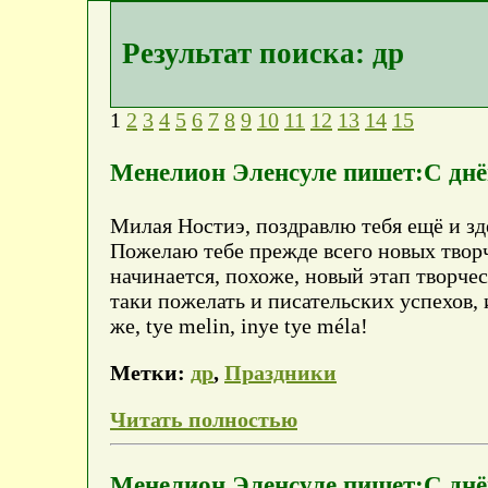
Результат поиска: др
1
2
3
4
5
6
7
8
9
10
11
12
13
14
15
Менелион Эленсуле пишет:С днё
Милая Ностиэ, поздравлю тебя ещё и зд
Пожелаю тебе прежде всего новых творч
начинается, похоже, новый этап творчес
таки пожелать и писательских успехов, 
же, tye melin, inye tye méla!
Метки:
др
,
Праздники
Читать полностью
Менелион Эленсуле пишет:С днё