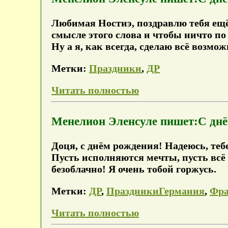
Любимая Ностиэ, поздравлю тебя ещё
смысле этого слова и чтобы ничто по
Ну а я, как всегда, сделаю всё возмо
Метки:
Праздники
,
ДР
Читать полностью
Менелион Эленсуле пишет:С дн
Доця, с днём рождения! Надеюсь, те
Пусть исполняются мечты, пусть всё 
безоблачно! Я очень тобой горжусь.
Метки:
ДР
,
ПраздникиГермания
,
Фр
Читать полностью