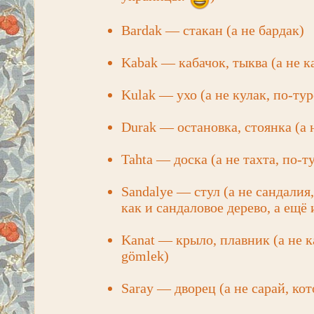
Bardak — стакан (а не бардак)
Kabak — кабачок, тыква (а не 
Kulak — ухо (а не кулак, по-ту
Durak — остановка, стоянка (а н
Tahta — доска (а не тахта, по-т
Sandalye — стул (а не сандалия
как и сандаловое дерево, а ещё 
Kanat — крыло, плавник (а не ка
gömlek)
Saray — дворец (а не сарай, ко