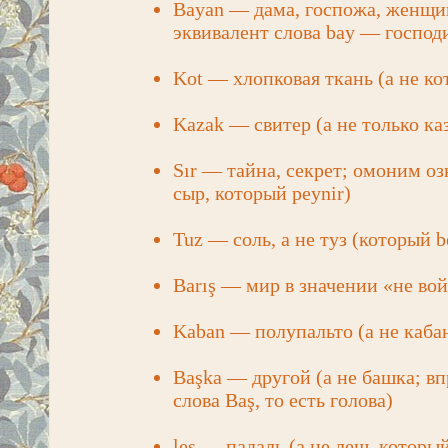
Bayan — дама, госпожа, женщин
эквивалент слова bay — господ
Kot — хлопковая ткань (а не кот
Kazak — свитер (а не только каз
Sır — тайна, секрет; омоним оз
сыр, который peynir)
Tuz — соль, а не туз (который b
Barış — мир в значении «не вой
Kaban — полупальто (а не каба
Başka — другой (а не башка; в
слова Baş, то есть голова)
leş — падаль (а не лещ, который