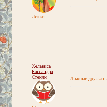
Лекки
Хелависа
Кассандра
Стенли
Ложные друзья п