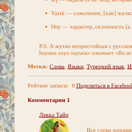
Yazık — сожаление, [как] жалко 
Huy — характер, склонность (а 
P.S. А жутко непристойная с русско
huyuna suyu suyuna» означает «Во 
Метки:
Слова
,
Языки
,
Турецкий язык
,
И
Рейтинг записи:
8
Поделиться в Faceboo
Комментарии
1
Лекка Тайр
Все слова хорошие