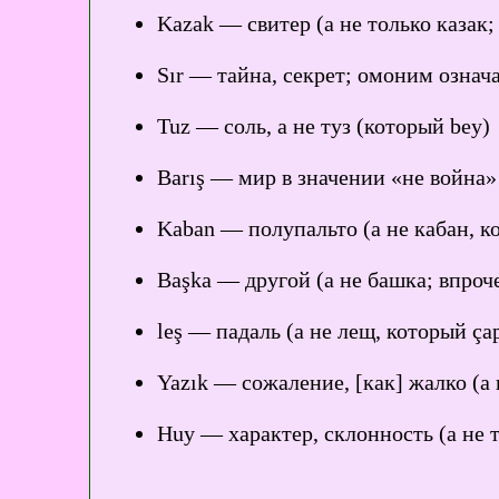
Kazak — свитер (а не только казак;
Sır — тайна, секрет; омоним означа
Tuz — соль, а не туз (который bey)
Barış — мир в значении «не война»
Kaban — полупальто (а не кабан, 
Başka — другой (а не башка; впроче
leş — падаль (а не лещ, который çap
Yazık — сожаление, [как] жалко (а 
Huy — характер, склонность (а не 