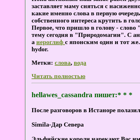
заставляет маму сняться с насиженног
какие именно слова в первую очередь
собственного интереса крутить в гол
Первое, что пришло в голову - слово 
тему сегодня в "Природомагии". С ан
а
иероглиф
с японским один и тот же
hydor.
Метки:
слова
,
вода
Читать полностью
hellawes_cassandra пишет:* * *
После разговоров в Истаноре полазил
Simila-Дар Севера
Эльфийские короли нарекают Вас им