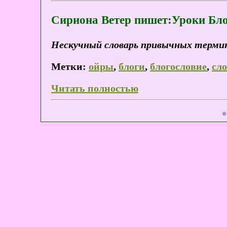
Сириона Ветер пишет:Уроки Бл
Нескучный словарь привычных термино
Метки:
ойры
,
блоги
,
блогословие
,
сл
Читать полностью
©