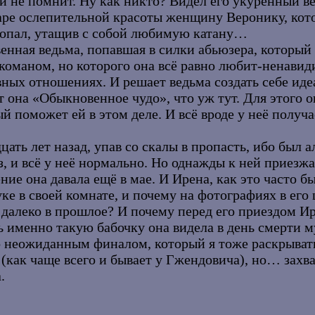
 и не помнит. Ну как никто? Видел его укуренный ве
аре ослепительной красоты женщину Веронику, кото
пропал, утащив с собой любимую катану…
твенная ведьма, попавшая в силки абьюзера, которы
ркоманом, но которого она всё равно любит-ненав
ивных отношениях. И решает ведьма создать себе и
ет она «Обыкновенное чудо», что уж тут. Для этого
 поможет ей в этом деле. И всё вроде у неё получает
цать лет назад, упав со скалы в пропасть, ибо был
з, и всё у неё нормально. Но однажды к ней приезж
ение она давала ещё в мае. И Ирена, как это часто бы
дуке в своей комнате, и почему на фотографиях в ег
алеко в прошлое? И почему перед его приездом Ир
 именно такую бабочку она видела в день смерти м
о неожиданным финалом, который я тоже раскрывать 
(как чаще всего и бывает у Гжендовича), но… захва
.