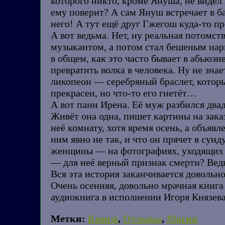
которого никто, кроме Януша, не видел
ему поверит? А сам Януш встречает в б
него! А тут ещё друг Гжегош куда-то 
А вот ведьма. Нет, ну реальная потомс
музыкантом, а потом стал бешеным на
в общем, как это часто бывает в абьюз
превратить волка в человека. Ну не зна
ликопеон — серебряный браслет, который
прекрасен, но что-то его гнетёт…
А вот пани Ирена. Её муж разбился двад
Живёт она одна, пишет картины на зака
неё комнату, хотя время осень, а объявл
ним явно не так, и что он прячет в сун
женщины — на фотографиях, уходящих д
— для неё верный признак смерти? Ведь
Вся эта история заканчивается довольн
Очень осенняя, довольно мрачная книга 
аудиокнига в исполнении Игоря Князева
Метки:
Книги
,
Отзывы
,
Магия