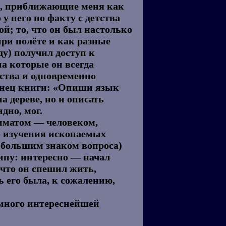
о, приближающие меня как
 у него по факту с детства
ой; то, что он был настолько
при полёте и как разные
у) получил доступ к
а которые он всегда
ства и одновременно
конец книги: «Опиши язык
а дереве, но и описать
дно, мог.
лиматом — человеком,
о изучения ископаемых
с большим знаком вопроса)
ципу: интересно — начал
 что он спешил жить,
ь его была, к сожалению,
 много интереснейшей