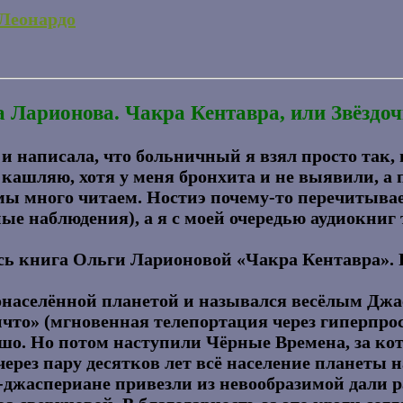
Леонардо
 Ларионова. Чакра Кентавра, или Звёздоч
и написала, что больничный я взял просто так, н
 кашляю, хотя у меня бронхита и не выявили, а 
 мы много читаем. Ностиэ почему-то перечитывае
сные наблюдения), а я с моей очередью аудиокниг
сь книга Ольги Ларионовой «Чакра Кентавра». Р
населённой планетой и назывался весёлым Джас
ичто» (мгновенная телепортация через гиперпрос
рошо. Но потом наступили Чёрные Времена, за 
 через пару десятков лет всё население планеты 
-джаспериане привезли из невообразимой дали 