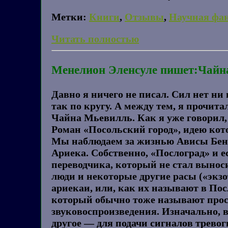
Метки:
Книги
,
Отзывы
,
Научная фа
Читать полностью
Менелион Эленсуле пишет:Чайна
Давно я ничего не писал. Сил нет ни
так по кругу. А между тем, я прочита
Чайна Мьевилль. Как я уже говорил, 
Роман «Посольский город», идею кот
Мы наблюдаем за жизнью Ависы Беннер
Ариека. Собственно, «Послоград» и 
переводчика, который не стал выноси
люди и некоторые другие расы («экзо
ариекаи, или, как их называют в Посл
который обычно тоже называют прост
звуковоспроизведения. Изначально, в
другое — для подачи сигналов тревог