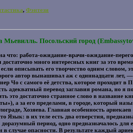
нтастика
,
Фэнтези
 Мьевилль. Посольский город (Embassyto
 на что: работа-ожидание-врачи-ожидание-перег
л достаточно много интересных книг за это врем
если описывать его творчество одним словом, эт
орого автор вынашивал аж с одиннадцати лет, —
 Чо с самого её детства, которое проходит в П
есть адекватный перевод заглавия романа, но я
ть это достаточно странное слово в название кн
ты»), а за его пределами, в городе, который наз
ограде, Хозяева. Главная особенность ариекаев 
о Язык: в их теле есть два отверстия, предназ
 доразумный период, одно предназначалось для е
и в случае опасности. В результате каждый арие