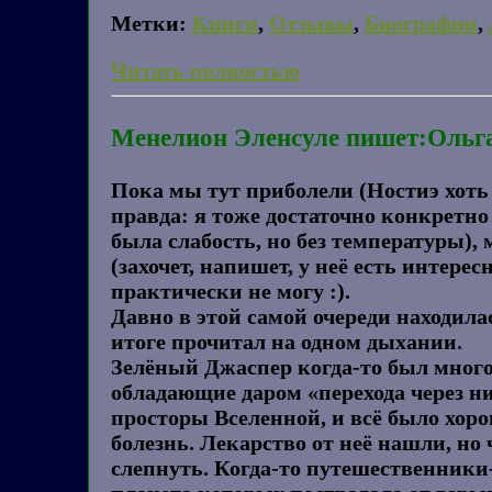
Метки:
Книги
,
Отзывы
,
Биографии
,
Читать полностью
Менелион Эленсуле пишет:Ольга
Пока мы тут приболели (Ностиэ хоть 
правда: я тоже достаточно конкретно
была слабость, но без температуры),
(захочет, напишет, у неё есть интере
практически не могу :).
Давно в этой самой очереди находила
итоге прочитал на одном дыхании.
Зелёный Джаспер когда-то был много
обладающие даром «перехода через н
просторы Вселенной, и всё было хо
болезнь. Лекарство от неё нашли, но
слепнуть. Когда-то путешественники