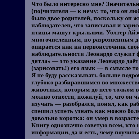
Что было интересно мне? Значитель
(по)читателя — к нему: то, что он лю
было двое родителей, поскольку он жи
наблюдателен, что записывал и зари
птицы машут крыльями. Уолтер Айзек
многочисленным, но разрозненным д
опирается как на первоисточник сво
наблюдательности Леонардо служит 
дятла» — это указание Леонардо даёт 
(зарисовать!) его язык — в смысле то
Я не буду рассказывать больше подр
глубоко разбиравшимся во множестве
животных, которым до него толком в
можно отнести, пожалуй, то, что он 
изучать — разобрался, понял, как ра
спешил успеть узнать как можно боль
довольно коротка: он умер в возрасте 
Книгу однозначно советую всем, кто
информации, да и есть, чему поучить