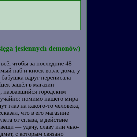
ęga jesiennych demonów)
 всё, чтобы за последние 48
имый паб и киоск возле дома, у
 бабушка вдруг переписала
Яцек зашёл в магазин
а, назвавшийся городским
случайно: помимо нашего мира
ут глаз на какого-то человека,
сказал, что в его магазине
ета от сглаза, в действие
 вещи — удачу, славу или чью-
едмет, с которым связано