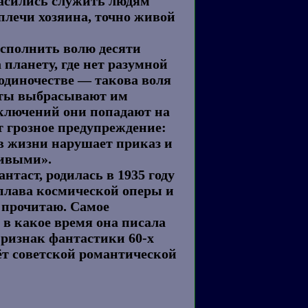
гласились служить людям
 плечи хозяина, точно живой
исполнить волю десяти
 планету, где нет разумной
 одиночестве — такова воля
арты выбрасывают им
иключений они попадают на
т грозное предупреждение:
в жизни нарушает приказ и
живыми».
таст, родилась в 1935 году
 сплава космической оперы и
о прочитаю. Самое
 в какое время она писала
признак фантастики 60-х
ёт советской романтической