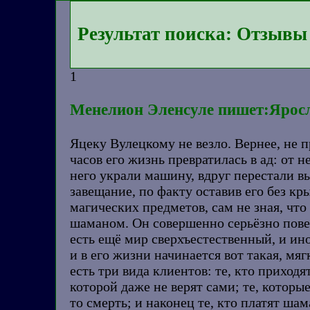
Результат поиска: Отзывы
1
Менелион Эленсуле пишет:Яросла
Яцеку Вулецкому не везло. Вернее, не пр
часов его жизнь превратилась в ад: от 
него украли машину, вдруг перестали в
завещание, по факту оставив его без кр
магических предметов, сам не зная, чт
шаманом. Он совершенно серьёзно повед
есть ещё мир сверхъестественный, и иног
и в его жизни начинается вот такая, мяг
есть три вида клиентов: те, кто приход
которой даже не верят сами; те, которы
то смерть; и наконец те, кто платят шам