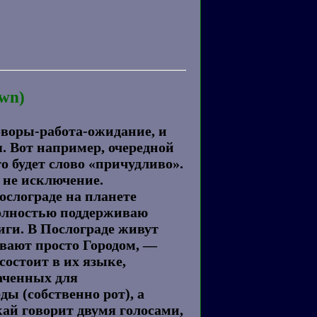
wn)
оворы-работа-ожидание, и
я. Вот например, очередной
о будет слово «причудливо».
 не исключение.
ослограде на планете
 полностью поддерживаю
иги. В Послограде живут
ывают просто Городом, —
состоит в их языке,
наченных для
ды (собственно рот), а
кай говорит двумя голосами,