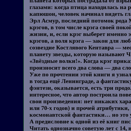
планета которых пострадала от взрыв
глазами: когда птица находилась на 
капюшон, человек начинал видеть гл
Эрл Асмур, последний потомок рода 
крэгов, в том числе крэга своей поко
жизни, и, если крэг выберет именно 
крэгов, а воля крэга — закон для 
созвездие Костлявого Кентавра — ме
планету звезды, которую называют Ча
«Звёздные волки!». Когда крэг прик
произносит всего два слова — два сл
Уже по прочтении этой книги я узнал
в тогда ещё Ленинграде, а фантастик
фэнтези, оказывается, есть три прод
интересное, что автор построила пов
свои произведения: нет никаких хара
или 70-х годов) и прочей атрибутик
космонавтской фантастики… но это у
А предисловие к одной из её книг пи
Читать однозначно советую лет с 14, 