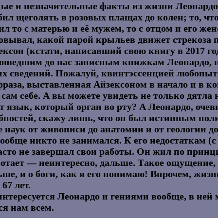
ные и незначительные факты из жизни Леонард
бил щеголять в розовых плащах до колен; то, что
л то с матерью и её мужем, то с отцом и его жен
совывал, какой парой крыльев движет стрекоза 
сон (кстати, написавший свою книгу в 2017 год
ошедшим до нас записным книжкам Леонардо, н
их сведений. Пожалуй, квинтэссенцией любопыт
фраза, выставленная Айзексоном в начало и в 
сам себе. А вы можете увидеть не только дятла н
т язык, который орган во рту? А Леонардо, очеви
обностей, скажу лишь, что он был истинным по
 наук от живописи до анатомии и от геологии д
ообще никто не занимался. К его недостаткам (
часто не завершал свои работы. Он жил по прин
ботает — неинтересно, дальше. Такое ощущение,
ше, и о боги, как я его понимаю! Впрочем, жизн
67 лет.
 интересуется Леонардо и гениями вообще, в ней
ся нам всем.