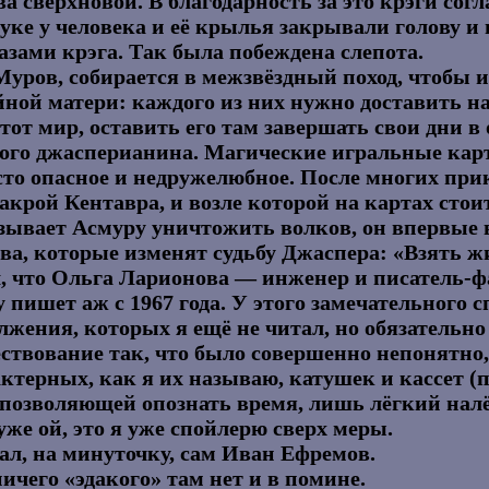
а сверхновой. В благодарность за это крэги со
руке у человека и её крылья закрывали голову и
азами крэга. Так была побеждена слепота.
Муров, собирается в межзвёздный поход, чтобы 
йной матери: каждого из них нужно доставить на
этот мир, оставить его там завершать свои дни в
любого джасперианина. Магические игральные к
сто опасное и недружелюбное. После многих пр
крой Кентавра, и возле которой на картах стои
азывает Асмуру уничтожить волков, он впервые 
ова, которые изменят судьбу Джаспера: «Взять 
, что Ольга Ларионова — инженер и писатель-фан
у пишет аж с 1967 года. У этого замечательного
олжения, которых я ещё не читал, но обязательн
ествование так, что было совершенно непонятно,
ктерных, как я их называю, катушек и кассет (
и, позволяющей опознать время, лишь лёгкий нал
же ой, это я уже спойлерю сверх меры.
сал, на минуточку, сам Иван Ефремов.
ничего «эдакого» там нет и в помине.