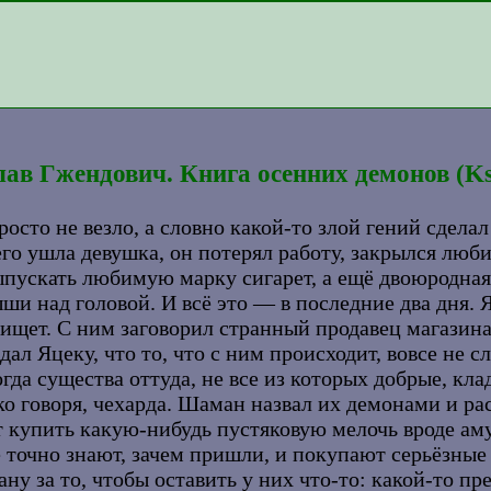
в Гжендович. Книга осенних демонов (Ksi
осто не везло, а словно какой-то злой гений сделал
него ушла девушка, он потерял работу, закрылся люб
ыпускать любимую марку сигарет, а ещё двоюродная
ыши над головой. И всё это — в последние два дня. 
о ищет. С ним заговорил странный продавец магазин
ал Яцеку, что то, что с ним происходит, вовсе не 
да существа оттуда, не все из которых добрые, клад
ко говоря, чехарда. Шаман назвал их демонами и рас
ят купить какую-нибудь пустяковую мелочь вроде амул
е точно знают, зачем пришли, и покупают серьёзные
ану за то, чтобы оставить у них что-то: какой-то пр