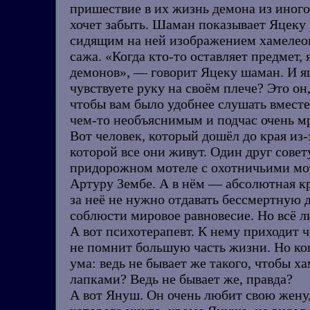
пришествие в их жизнь демона из иного 
хочет забыть. Шаман показывает Яцеку
сидящим на ней изображением хамелеон
сажа. «Когда кто-то оставляет предмет,
демонов», — говорит Яцеку шаман. И яце
чувствуете руку на своём плече? Это он
чтобы вам было удобнее слушать вместе
чем-то необъяснимым и подчас очень м
Вот человек, который дошёл до края из-
которой все они живут. Один друг совету
придорожном мотеле с охотничьими мот
Артуру Зембе. А в нём — абсолютная кре
за неё не нужно отдавать бессмертную 
соблюсти мировое равновесие. Но всё ли
А вот психотерапевт. К нему приходит ч
не помнит большую часть жизни. Но ког
ума: ведь не бывает же такого, чтобы х
лапками? Ведь не бывает же, правда?
А вот Януш. Он очень любит свою жену,