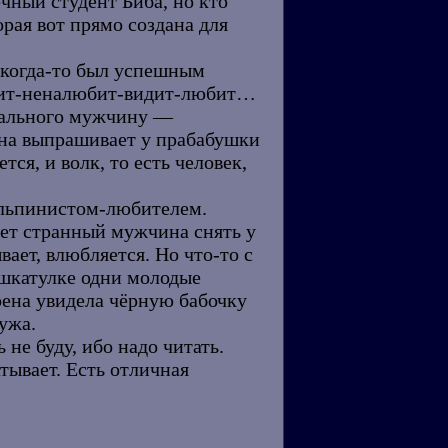
чный студент Биба, но кто
рая вот прямо создана для
й когда-то был успешным
идит-неналюбит-видит-любит…
деального мужчину —
 она выпрашивает у прабабушки
ся, и волк, то есть человек,
 альпинистом-любителем.
ает странный мужчина снять у
вает, влюбляется. Но что-то с
о шкатулке одни молодые
ена увидела чёрную бабочку
ужа.
не буду, ибо надо читать.
тывает. Есть отличная