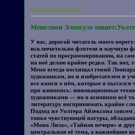
Читать полностью
Менелион Эленсуле пишет:Уолте
У вас, дорогой читатель моего нерег
исключительно фэнтези и научную фа
статей по программированию, на сам
на неё делаю крайне редко. Так вот, э
Меня всегда восхищал гений Леонардо 
художником, но и изобретателем и у
все книги о нём, которые я пытался 
про живопись: инновационные техни
художниками — но в основном всё то
литературу воспринимать крайне слож
Подход же Уолтера Айзексона совсем
тонко чувствующей натуры, обладав
«Мона Лиза», «Тайная вечеря» и друг
центральная её тема, а важнейшие в