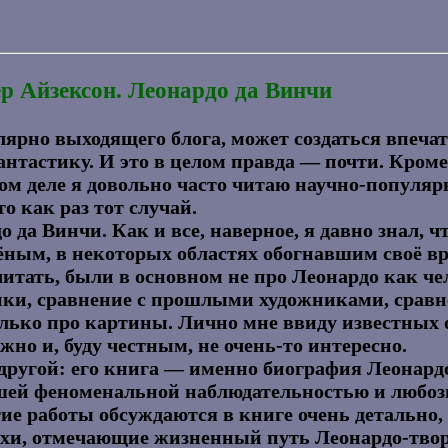
р Айзексон. Леонардо да Винчи
улярно выходящего блога, может создаться впечат
нтастику. И это в целом правда — почти. Кроме
ом деле я довольно часто читаю научно-популярн
то как раз тот случай.
да Винчи. Как и все, наверное, я давно знал, ч
чёным, в некоторых областях обогнавшим своё в
читать, были в основном не про Леонардо как ч
ки, сравнение с прошлыми художниками, сравн
лько про картины. Лично мне ввиду известных 
но и, буду честным, не очень-то интересно.
 другой: его книга — именно биография Леонард
шей феноменальной наблюдательностью и любоз
ие работы обсуждаются в книге очень детально, 
ехи, отмечающие жизненный путь Леонардо-твор