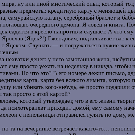
мира, ну или иной мистический опыт, который тот, 
 разные предметы: кредитную карту с меняющей цв
а, самурайскую катану, серебряный браслет и бабо
 я поглощаю очередного демона. Я ловец и книга. П
к садится в кресло напротив и слушает. А что ему 
, Ярослав (Яцек?!) Гжендович, подталкивает вас к 
 с Яцеком. Слушать — и погружаться в чужие жизни,
рачным.
за нехватки денег: у него замотанная жена, шебутны
ет ему просто уехать на недельку в никуда, чтобы н
ивами. Но что это? В его номере лежит письмо, ад
дитная карта, карта без всякого лимита, которую п
душу или убивать кого-нибудь, её просто подарили 
 так просто с этой картой?
еловек, который утверждает, что в его жизни творит
да психотерапевт приходит домой, ему самому начин
амелеон с пепельницы отправился гулять по дому, м
 но та на вечеринке встречает какого-то… непонят