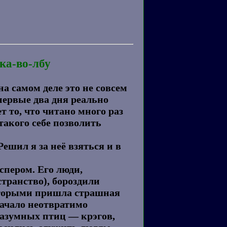
ка-во-лбу
а самом деле это не совсем
первые два дня реально
т то, что читано много раз
 такого себе позволить
ешил я за неё взяться и в
пером. Его люди,
транство), бороздили
которыми пришла страшная
начало неотвратимо
разумных птиц — крэгов,