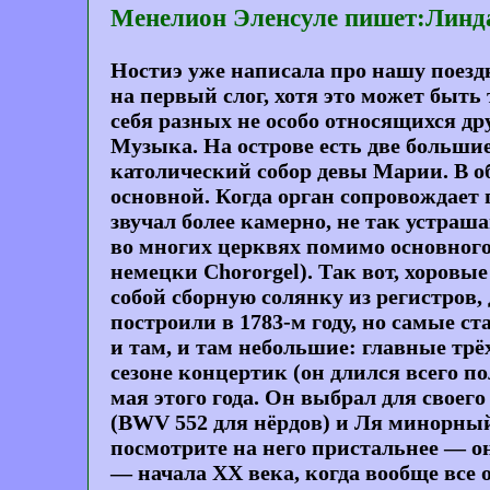
Менелион Эленсуле пишет:Линд
Ностиэ уже написала про нашу поездк
на первый слог, хотя это может быть
себя разных не особо относящихся дру
Музыка
. На острове есть две больш
католический собор девы Марии. В о
основной. Когда орган сопровождает п
звучал более камерно, не так устра
во многих церквях помимо основного
немецки Chororgel). Так вот, хоровы
собой сборную солянку из регистров
построили в 1783-м году, но самые 
и там, и там небольшие: главные т
сезоне концертик (он длился всего п
мая этого года. Он выбрал для свое
(BWV 552 для нёрдов) и Ля минорный
посмотрите на него пристальнее — он
— начала XX века, когда вообще все