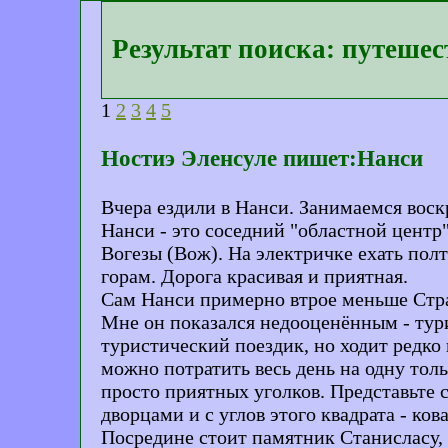
Результат поиска: путеше
1
2
3
4
5
Ностиэ Эленсуле пишет:Нанси
Вчера ездили в Нанси. Занимаемся воск
Нанси - это соседний "областной центр"
Вогезы (Вож). На электричке ехать полт
горам. Дорога красивая и приятная.
Сам Нанси примерно втрое меньше Страс
Мне он показался недооценённым - турис
туристический поездик, но ходит редко 
можно потратить весь день на одну тол
просто приятных уголков. Представьте 
дворцами и с углов этого квадрата - ко
Посредине стоит памятник Станисласу, 