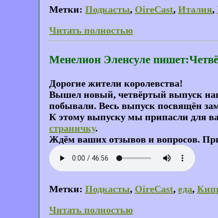
Метки:
Подкасты
,
OireCast
,
Италия
,
Читать полностью
Менелион Эленсуле пишет:Четвё
Дорогие жители королевства!
Вышел новый, четвёртый выпуск нашег
побывали. Весь выпуск посвящён зам
К этому выпуску мы припасли для ва
страничку
.
Ждём ваших отзывов и вопросов. Пр
Метки:
Подкасты
,
OireCast
,
еда
,
Кип
Читать полностью