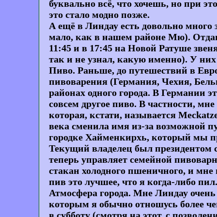
буквально всё, что хочешь, но при 
это стало модно позже.
А ещё в Линдау есть довольно много з
мало, как в нашем районе Мю). Отдаю
11:45 и в 17:45 на Новой Ратуше зве
так и не узнал, какую именно). У ни
Пиво
. Раньше, до путешествий в Евр
пивоварения (Германия, Чехия, Бельг
районах одного города. В Германии э
совсем другое пиво. В частности, мн
которая, кстати, называется Meckatz
века сменила имя из-за возможной пу
городке Хайменкирхь, который мы про
Текущий владелец был президентом со
теперь управляет семейной пивоварн
стакан холодного пшеничного, и мне 
пив это лучшее, что я когда-либо пил
Атмосфера города
. Мне Линдау очень
которым я обычно отношусь более че
в субботу (смотря на этот, с позволен