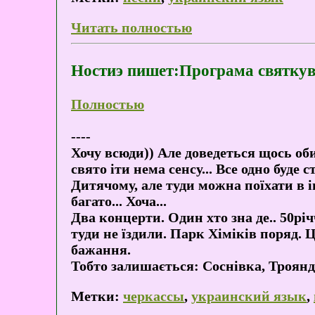
Читать полностью
Ностиэ пишет:Програма святкува
Полностью
----
Хочу всюди)) Але доведеться щось оби
свято іти нема сенсу... Все одно буде
Дитячому, але туди можна поїхати в ін
багато... Хоча...
Два концерти. Один хто зна де.. 50рі
туди не їздили. Парк Хіміків поряд.
бажання.
Тобто залишається: Соснівка, Троянд
Метки:
черкассы
,
украинский язык
,