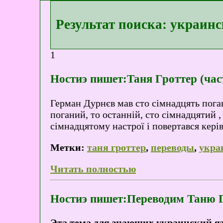
Результат поиска: украин
1
Ностиэ пишет:Таня Гроттер (час
Герман Дурнєв мав сто сімнадцять пога
поганий, то останній, сто сімнадцятий 
сімнадцятому настрої і повертався кер
Метки:
таня гроттер
,
переводы
,
укра
Читать полностью
Ностиэ пишет:Переводим Таню 
Эта тема для знающих украинский яз