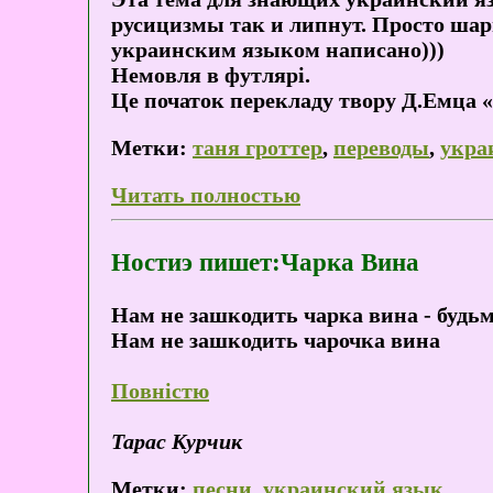
русицизмы так и липнут. Просто шари
украинским языком написано)))
Немовля в футлярі.
Це початок перекладу твору Д.Емца «
Метки:
таня гроттер
,
переводы
,
укра
Читать полностью
Ностиэ пишет:Чарка Вина
Нам не зашкодить чарка вина - будьмо
Нам не зашкодить чарочка вина
Повністю
Тарас Курчик
Метки:
песни
,
украинский язык