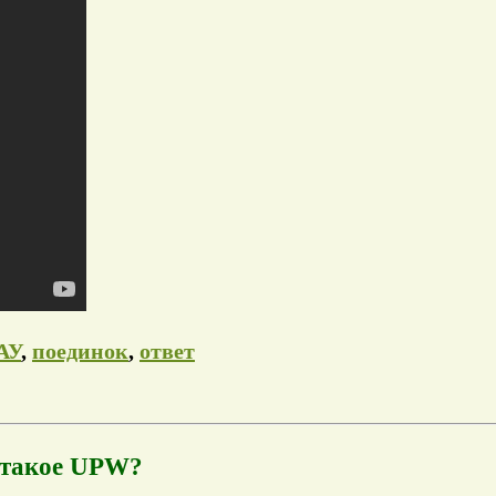
АУ
,
поединок
,
ответ
 такое UPW?