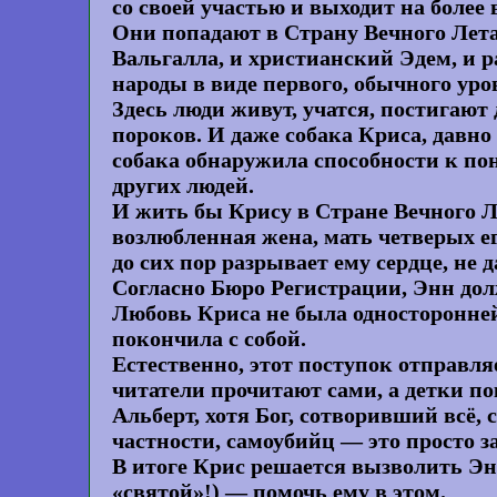
со своей участью и выходит на более
Они попадают в Страну Вечного Лета 
Вальгалла, и христианский Эдем, и р
народы в виде первого, обычного уров
Здесь люди живут, учатся, постигают
пороков. И даже собака Криса, давно 
собака обнаружила способности к п
других людей.
И жить бы Крису в Стране Вечного Ле
возлюбленная жена, мать четверых его 
до сих пор разрывает ему сердце, не 
Согласно Бюро Регистрации, Энн долж
Любовь Криса не была односторонней
покончила с собой.
Естественно, этот поступок отправля
читатели прочитают сами, а детки по
Альберт, хотя Бог, сотворивший всё, 
частности, самоубийц — это просто за
В итоге Крис решается вызволить Энн
«святой»!) — помочь ему в этом.