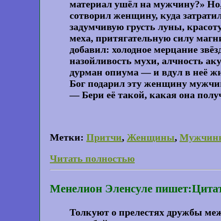
материал ушёл на мужчину?» Но,
сотворил женщину, куда затратил
задумчивую грусть луны, красоту
меха, притягательную силу магн
добавил: холодное мерцание звёзд
назойливость мухи, алчность ак
дурман опиума — и вдул в неё ж
Бог подарил эту женщину мужчин
— Бери её такой, какая она полу
Метки:
Притчи
,
Женщины
,
Мужчин
Читать полностью
Менелион Эленсуле пишет:Цитат
Толкуют о прелестях дружбы межд