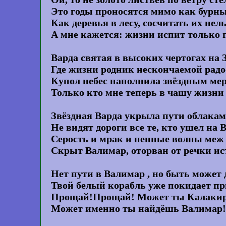
Это годы проносятся мимо как бурн
Как деревья в лесу, сосчитать их нел
А мне кажется: жизни испит только 
Варда святая в высоких чертогах на 
Где жизни родник нескончаемой радо
Купол небес наполнила звёздным ме
Только кто мне теперь в чашу жизни
Звёздная Варда укрыла пути облака
Не видят дороги все те, кто ушел на 
Серость и мрак и пенные волны меж
Скрыт Валимар, оторван от речки ис
Нет пути в Валимар , но быть может
Твой белый корабль уже покидает п
Прощай!Прощай! Может ты Калаки
Может именно ты найдёшь Валимар