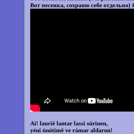
Вот песенка, сохраню себе отдельно) 
Ai! laurië lantar lassi súrinen,
yéni únótimë ve rámar aldaron!